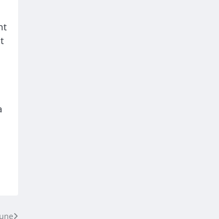
nt
t
a
 une