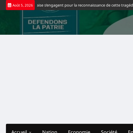
Skip
ine congolaise s’engagent pour la reconnaissance de cette tragédie
Footbal
Août 5, 2026
to
content
Accueil
Nation
Economie
Société
E