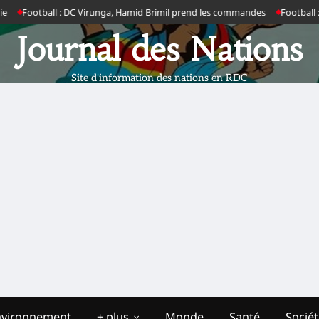
l : DC Virunga, Hamid Brimil prend les commandes
Football : clap de fin 
Journal des Nations
Site d'information des nations en RDC
nvironnement
+ plus
Monde
Santé
Socié