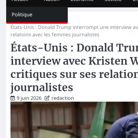
Politique
Home
International
États-Unis : Donald Trump interrompt une interview ave
relations avec les femmes journalistes
États-Unis : Donald Tr
interview avec Kristen W
critiques sur ses relati
journalistes
9 juin 2026
redaction