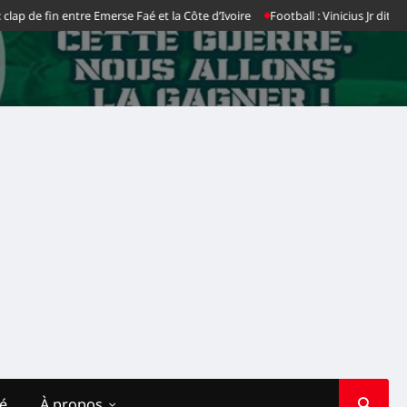
entre Emerse Faé et la Côte d’Ivoire
Football : Vinicius Jr dit non au Real M
té
À propos