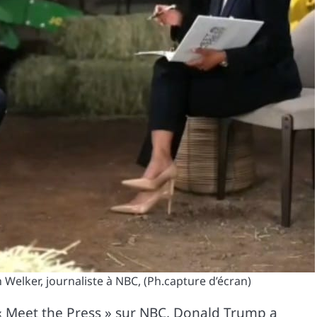
Welker, journaliste à NBC, (Ph.capture d’écran)
 « Meet the Press » sur NBC, Donald Trump a