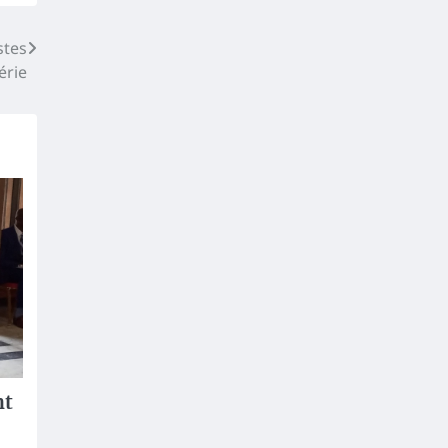
stes
érie
nt