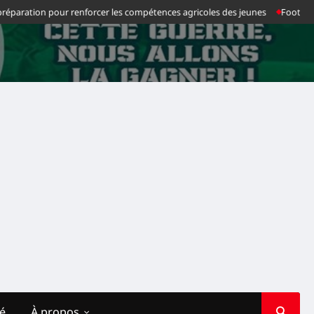
 pour renforcer les compétences agricoles des jeunes
Football : Chancel M
té
À propos