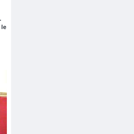
.
 le