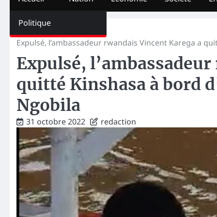
Politique
Home
Urgent
Expulsé, l’ambassadeur rwandais Vincent Karega a qui
Expulsé, l’ambassadeur 
quitté Kinshasa à bord d
Ngobila
31 octobre 2022
redaction