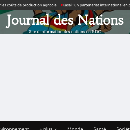
e production agricole
Kasaï : un partenariat international en préparation
Journal des Nations
Site d'information des nations en RDC
nvironnement
+ plus
Monde
Santé
Socié