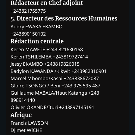
Rédacteur en Chef adjoint
+243821755775
5. Directeur des Ressources Humaines
Audry EWAKA EKAMBO
+243890150102
Rédaction centrale
Keren MAWETE +243 821630168
Keren TSHILEMBA +243819727414
Jessy EKAMBO +243819826015
Badylon KAWANDA /Kikwit +243982810901
Marcel Mbombo/Kasaï +243838672087
Gloire TSONGO / Beni +243 975 595 487
Guillaume MABALA/Haut Katanga +243
898914140
Olivier OKANDE/Ituri +243897145191
Afrique
Francis LAWSON
Djimet WICHE