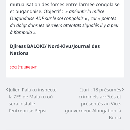
mutualisation des forces entre l’armée congolaise
et ougandaise. Objectif :
» anéantir la milice
Ougandaise ADF sur le sol congolais « , car « pointés
du doigt dans les derniers attentats signalés il y a peu
à Kambala ».
Djiress BALOKI/ Nord-Kivu/Journal des
Nations
SOCIÉTÉ
URGENT
Navigation
Julien Paluku inspecte
Ituri : 18 présumés
la ZES de Maluku où
criminels arrêtés et
de
sera installé
présentés au Vice-
l’article
l’entreprise Pepsi
gouverneur Alongaboni à
Bunia