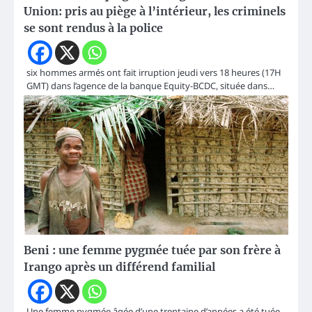
Union: pris au piège à l’intérieur, les criminels
se sont rendus à la police
six hommes armés ont fait irruption jeudi vers 18 heures (17H
GMT) dans l’agence de la banque Equity-BCDC, située dans…
Beni : une femme pygmée tuée par son frère à
Irango après un différend familial
Une femme pygmée âgée d’une trentaine d’années a été tuée