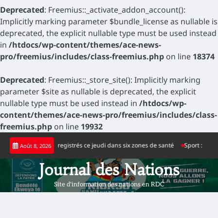
Deprecated
: Freemius::_activate_addon_account():
Implicitly marking parameter $bundle_license as nullable is
deprecated, the explicit nullable type must be used instead
in
/htdocs/wp-content/themes/ace-news-
pro/freemius/includes/class-freemius.php
on line
18374
Deprecated
: Freemius::_store_site(): Implicitly marking
parameter $site as nullable is deprecated, the explicit
nullable type must be used instead in
/htdocs/wp-
content/themes/ace-news-pro/freemius/includes/class-
freemius.php
on line
19932
Skip
fs d’Ebola enregistrés ce jeudi dans six zones de santé
Sport : la nouvelle 
Août 8, 2026
to
content
Journal des Nations
Site d'information des nations en RDC