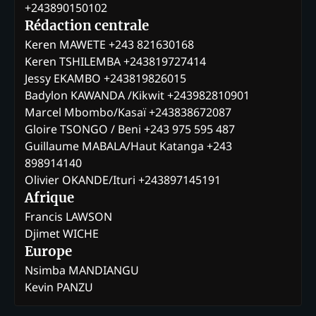
+243890150102
Rédaction centrale
Keren MAWETE +243 821630168
Keren TSHILEMBA +243819727414
Jessy EKAMBO +243819826015
Badylon KAWANDA /Kikwit +243982810901
Marcel Mbombo/Kasaï +243838672087
Gloire TSONGO / Beni +243 975 595 487
Guillaume MABALA/Haut Katanga +243
898914140
Olivier OKANDE/Ituri +243897145191
Afrique
Francis LAWSON
Djimet WICHE
Europe
Nsimba MANDIANGU
Kevin PANZU