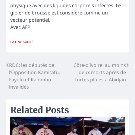
physique avec des liquides corporels infectés. Le
gibier de brousse est considéré comme un
vecteur potentiel.
Avec AFP
LA UNE
SANTÉ
Navigation
RDC: les députés de
Côte-d’Ivoire: au moins
l’Opposition Kamitatu,
deux morts après de
de
Fayulu et Kalombo
fortes pluies à Abidjan
l’article
invalidés
Related Posts