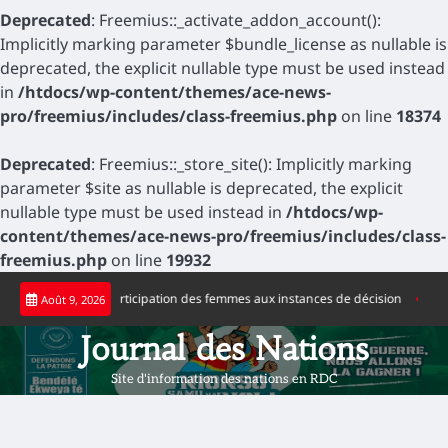
Deprecated
: Freemius::_activate_addon_account():
Implicitly marking parameter $bundle_license as nullable is
deprecated, the explicit nullable type must be used instead
in
/htdocs/wp-content/themes/ace-news-
pro/freemius/includes/class-freemius.php
on line
18374
Deprecated
: Freemius::_store_site(): Implicitly marking
parameter $site as nullable is deprecated, the explicit
nullable type must be used instead in
/htdocs/wp-
content/themes/ace-news-pro/freemius/includes/class-
freemius.php
on line
19932
Skip
célérer la participation des femmes aux instances de décision
Journée nation
Août 9, 2026
to
content
Journal des Nations
Site d'information des nations en RDC