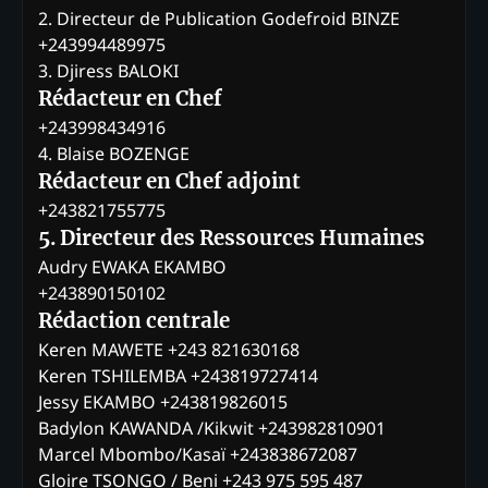
2. Directeur de Publication Godefroid BINZE
+243994489975
3. Djiress BALOKI
Rédacteur en Chef
+243998434916
4. Blaise BOZENGE
Rédacteur en Chef adjoint
+243821755775
5. Directeur des Ressources Humaines
Audry EWAKA EKAMBO
+243890150102
Rédaction centrale
Keren MAWETE +243 821630168
Keren TSHILEMBA +243819727414
Jessy EKAMBO +243819826015
Badylon KAWANDA /Kikwit +243982810901
Marcel Mbombo/Kasaï +243838672087
Gloire TSONGO / Beni +243 975 595 487