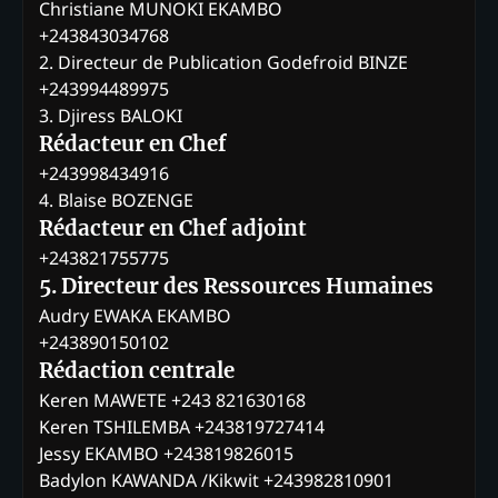
Christiane MUNOKI EKAMBO
+243843034768
2. Directeur de Publication Godefroid BINZE
+243994489975
3. Djiress BALOKI
Rédacteur en Chef
+243998434916
4. Blaise BOZENGE
Rédacteur en Chef adjoint
+243821755775
5. Directeur des Ressources Humaines
Audry EWAKA EKAMBO
+243890150102
Rédaction centrale
Keren MAWETE +243 821630168
Keren TSHILEMBA +243819727414
Jessy EKAMBO +243819826015
Badylon KAWANDA /Kikwit +243982810901