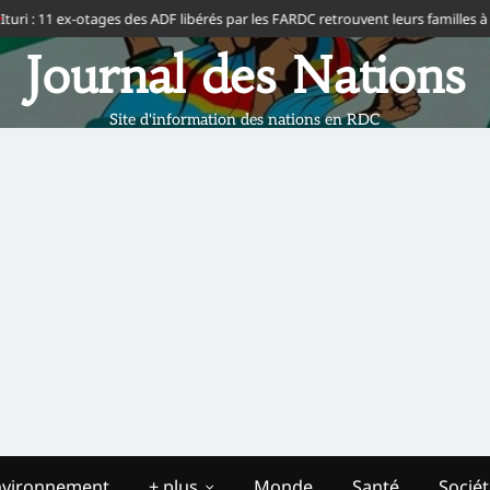
 : 11 ex-otages des ADF libérés par les FARDC retrouvent leurs familles à Biak
Journal des Nations
Site d'information des nations en RDC
nvironnement
+ plus
Monde
Santé
Socié