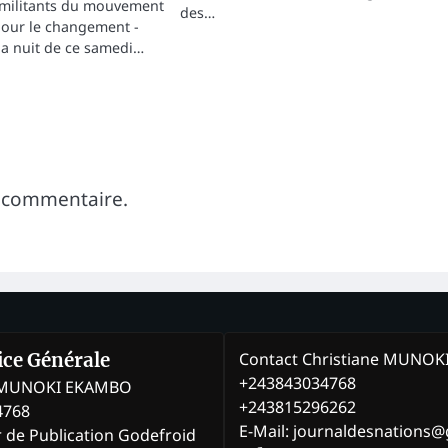
militants du mouvement
des…
 pour le changement -
la nuit de ce samedi…
 commentaire.
Contact Christiane MUNO
rice Générale
+243843034768
e MUNOKI EKAMBO
+243815296262
4768
E-Mail: journaldesnations
r de Publication Godefroid