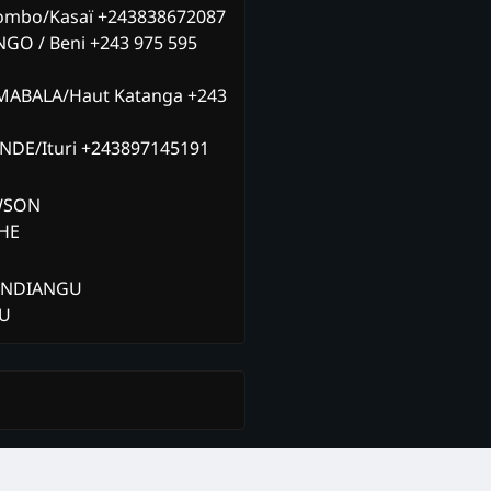
ombo/Kasaï +243838672087
NGO / Beni +243 975 595
MABALA/Haut Katanga +243
ANDE/Ituri +243897145191
AWSON
CHE
ANDIANGU
ZU