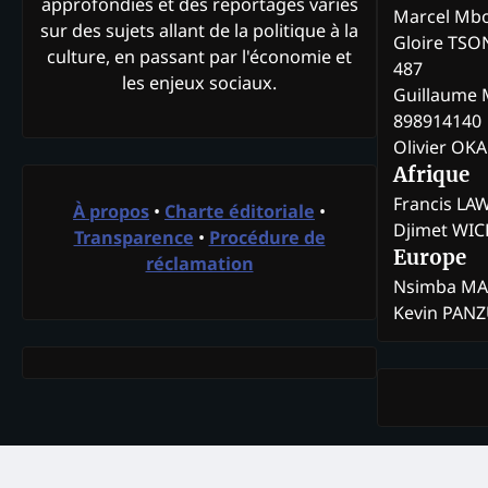
approfondies et des reportages variés
Marcel Mb
sur des sujets allant de la politique à la
Gloire TSO
culture, en passant par l'économie et
487
les enjeux sociaux.
Guillaume 
898914140
Olivier OK
Afrique
Francis L
À propos
•
Charte éditoriale
•
Djimet WI
Transparence
•
Procédure de
Europe
réclamation
Nsimba M
Kevin PAN