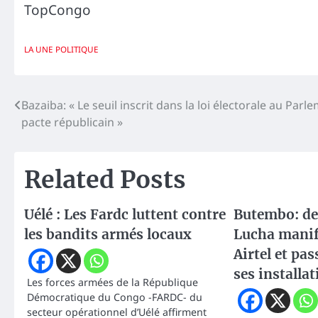
TopCongo
LA UNE
POLITIQUE
Navigation
Bazaiba: « Le seuil inscrit dans la loi électorale au Parle
pacte républicain »
de
l’article
Related Posts
Uélé : Les Fardc luttent contre
Butembo: des
les bandits armés locaux
Lucha manif
Airtel et pas
ses installa
Les forces armées de la République
Démocratique du Congo -FARDC- du
secteur opérationnel d’Uélé affirment