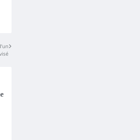
d’un
visé
ne
l