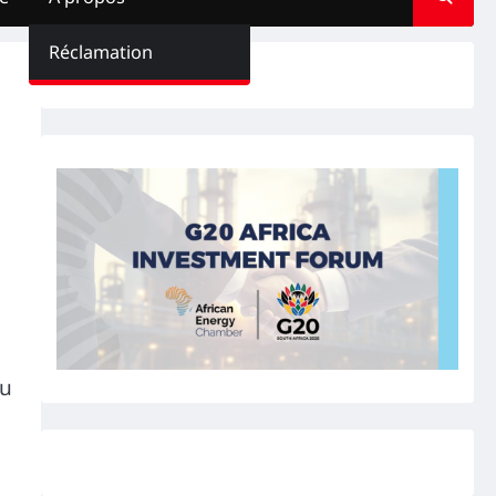
Réclamation
du