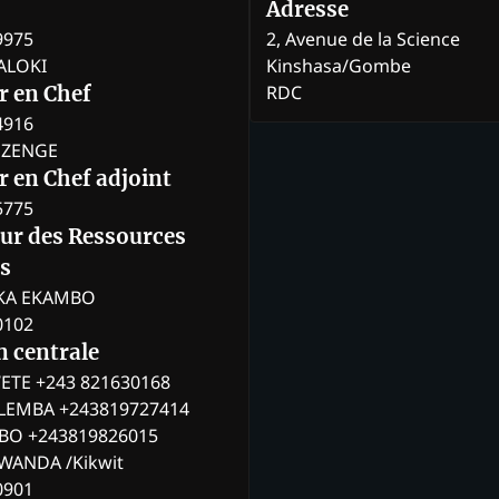
Adresse
9975
2, Avenue de la Science
BALOKI
Kinshasa/Gombe
RDC
r en Chef
4916
BOZENGE
 en Chef adjoint
5775
eur des Ressources
s
KA EKAMBO
0102
n centrale
ETE +243 821630168
ILEMBA +243819727414
MBO +243819826015
WANDA /Kikwit
0901