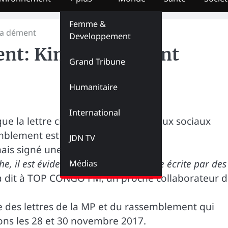
Femme &
ta dément
Developpement
nt: Kimbuta dément
Grand Tribune
Humanitaire
International
que la lettre circulant dans les réseaux sociaux
mblement est un faux.
JDN TV
s signé une pareille lettre.
 il est évident qu’il s’agit d’une lettre écrite par des
Médias
 a dit à TOP CONGO FM, un proche collaborateur 
acte des lettres de la MP et du rassemblement qui
ions les 28 et 30 novembre 2017.