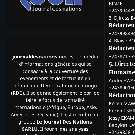
BINZE
+24399448
3. Djiress 
Rédacteu
+24399843
4. Blaise 
Rédacteur
+24382175
journaldesnations.net
est un média
d'informations générales qui se
5. Direct
consacre à la couverture des
Humaine
événements et de l’actualité en
Audry EWA
République Démocratique du Congo
+24389015
(RDC). Il se donne également le pari de
Rédactio
faire le focus de l’actualité
Keren MAW
internationale (Afrique, Europe, Asie,
Keren TSH
Amériques, Océanie). Il est membre du
Jessy EKA
groupe
Le Journal Des Nations
Badylon KA
SARLU
. Il fourni des analyses
+24398281