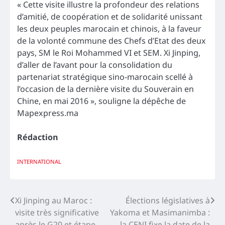
« Cette visite illustre la profondeur des relations
d’amitié, de coopération et de solidarité unissant
les deux peuples marocain et chinois, à la faveur
de la volonté commune des Chefs d’Etat des deux
pays, SM le Roi Mohammed VI et SEM. Xi Jinping,
d’aller de l’avant pour la consolidation du
partenariat stratégique sino-marocain scellé à
l’occasion de la dernière visite du Souverain en
Chine, en mai 2016 », souligne la dépêche de
Mapexpress.ma
Rédaction
INTERNATIONAL
Navigation
Xi Jinping au Maroc :
Élections législatives à
visite très significative
Yakoma et Masimanimba :
de
après le G20 et étape
la CENI fixe la date de la