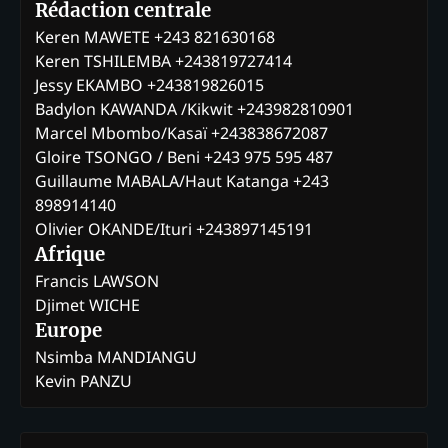
Rédaction centrale
Keren MAWETE +243 821630168
Keren TSHILEMBA +243819727414
Jessy EKAMBO +243819826015
Badylon KAWANDA /Kikwit +243982810901
Marcel Mbombo/Kasaï +243838672087
Gloire TSONGO / Beni +243 975 595 487
Guillaume MABALA/Haut Katanga +243
898914140
Olivier OKANDE/Ituri +243897145191
Afrique
Francis LAWSON
Djimet WICHE
Europe
Nsimba MANDIANGU
Kevin PANZU