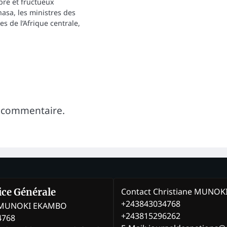
pre et fructueux
asa, les ministres des
es de l’Afrique centrale,
 commentaire.
Contact Christiane MUNO
rice Générale
+243843034768
e MUNOKI EKAMBO
+243815296262
4768