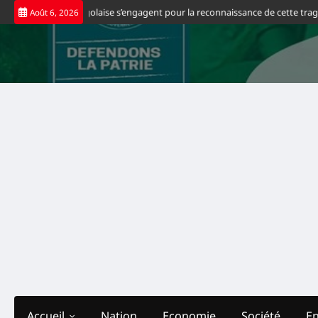
Skip
s d’origine congolaise s’engagent pour la reconnaissance de cette tragédie
Août 6, 2026
to
content
Accueil
Nation
Economie
Société
E