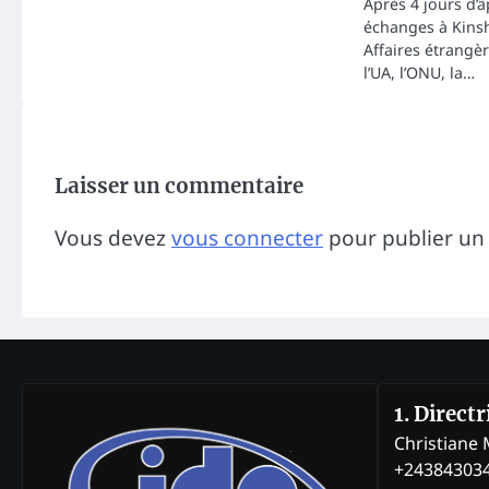
Après 4 jours d’â
échanges à Kinsh
Affaires étrangèr
l’UA, l’ONU, la…
Laisser un commentaire
Vous devez
vous connecter
pour publier un
1. Direct
Christian
+24384303