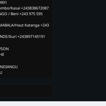
0901
ombo/Kasaï +243838672087
NGO / Beni +243 975 595
MABALA/Haut Katanga +243
ANDE/Ituri +243897145191
AWSON
CHE
ANDIANGU
ZU