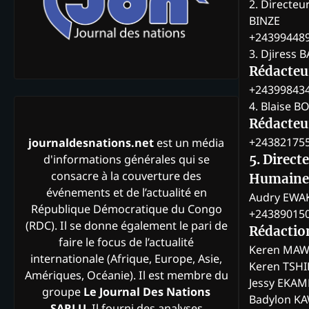
2. Directeu
BINZE
+24399448
3. Djiress 
Rédacteu
+24399843
4. Blaise 
Rédacteur
+24382175
journaldesnations.net
est un média
d'informations générales qui se
5. Direct
consacre à la couverture des
Humaine
événements et de l’actualité en
Audry EWA
République Démocratique du Congo
+24389015
(RDC). Il se donne également le pari de
Rédactio
faire le focus de l’actualité
Keren MAW
internationale (Afrique, Europe, Asie,
Keren TSH
Amériques, Océanie). Il est membre du
Jessy EKA
groupe
Le Journal Des Nations
Badylon KA
SARLU
. Il fourni des analyses