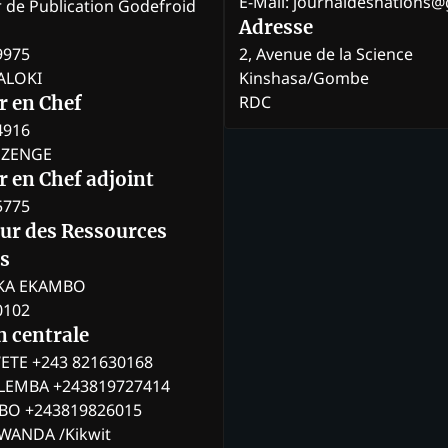
E-Mail: journaldesnations
r de Publication Godefroid
Adresse
9975
2, Avenue de la Science
BALOKI
Kinshasa/Gombe
RDC
r en Chef
4916
BOZENGE
 en Chef adjoint
5775
eur des Ressources
s
KA EKAMBO
0102
n centrale
ETE +243 821630168
ILEMBA +243819727414
MBO +243819826015
WANDA /Kikwit