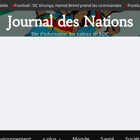
Football : DC Virunga, Hamid Brimil prend les commandes
Football : cla
Journal des Nations
Site d'information des nations en RDC
nvironnement
+ plus
Monde
Santé
Socié