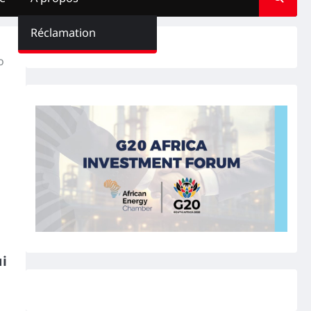
Réclamation
o
ui