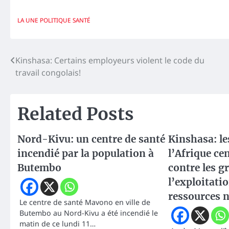
LA UNE
POLITIQUE
SANTÉ
Navigation
Kinshasa: Certains employeurs violent le code du
travail congolais!
de
l’article
Related Posts
Nord-Kivu: un centre de santé
Kinshasa: le
incendié par la population à
l’Afrique ce
Butembo
contre les g
l’exploitatio
ressources n
Le centre de santé Mavono en ville de
Butembo au Nord-Kivu a été incendié le
matin de ce lundi 11…