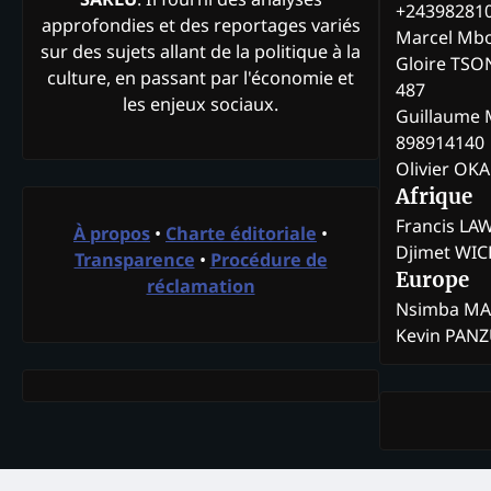
+24398281
approfondies et des reportages variés
Marcel Mb
sur des sujets allant de la politique à la
Gloire TSO
culture, en passant par l'économie et
487
les enjeux sociaux.
Guillaume 
898914140
Olivier OK
Afrique
Francis L
À propos
•
Charte éditoriale
•
Djimet WI
Transparence
•
Procédure de
Europe
réclamation
Nsimba M
Kevin PAN