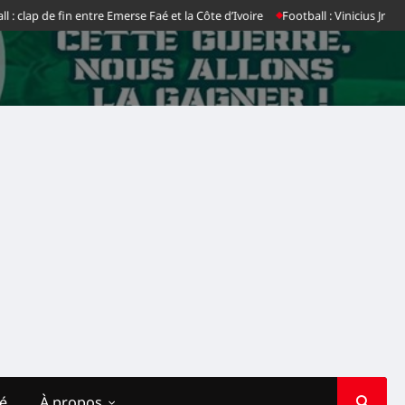
p de fin entre Emerse Faé et la Côte d’Ivoire
Football : Vinicius Jr dit non 
té
À propos