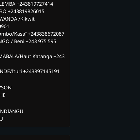
ILEMBA +243819727414
MBO +243819826015
WANDA /Kikwit
0901
ombo/Kasaï +243838672087
NGO / Beni +243 975 595
MABALA/Haut Katanga +243
ANDE/Ituri +243897145191
AWSON
CHE
ANDIANGU
ZU