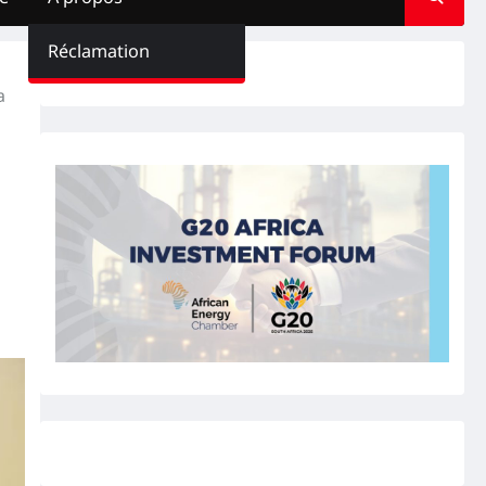
Réclamation
a