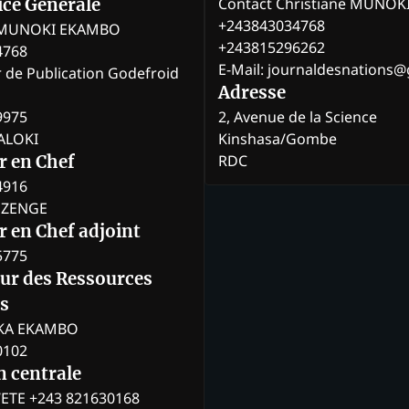
Contact Christiane MUNO
rice Générale
+243843034768
e MUNOKI EKAMBO
+243815296262
4768
E-Mail: journaldesnations
r de Publication Godefroid
Adresse
9975
2, Avenue de la Science
BALOKI
Kinshasa/Gombe
RDC
r en Chef
4916
BOZENGE
 en Chef adjoint
5775
eur des Ressources
s
KA EKAMBO
0102
n centrale
ETE +243 821630168