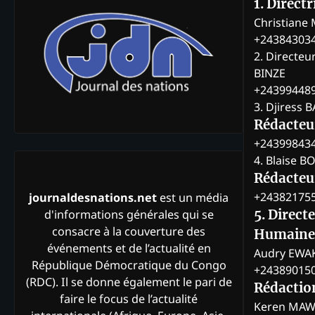
1. Direct
Christian
+24384303
2. Directeu
BINZE
+24399448
3. Djiress 
Rédacteu
+24399843
4. Blaise 
Rédacteur
+24382175
journaldesnations.net
est un média
d'informations générales qui se
5. Direct
consacre à la couverture des
Humaine
événements et de l’actualité en
Audry EWA
République Démocratique du Congo
+24389015
(RDC). Il se donne également le pari de
Rédactio
faire le focus de l’actualité
Keren MAW