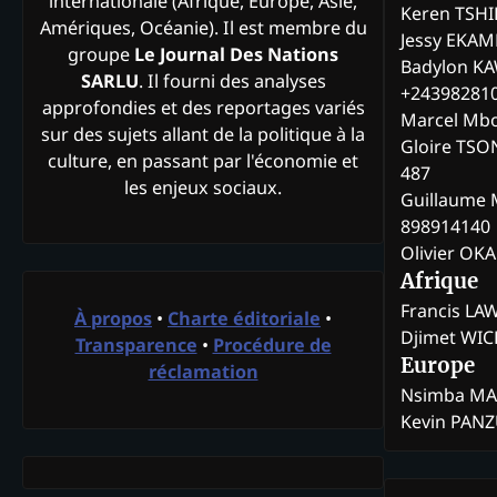
internationale (Afrique, Europe, Asie,
Keren TSH
Amériques, Océanie). Il est membre du
Jessy EKA
groupe
Le Journal Des Nations
Badylon KA
SARLU
. Il fourni des analyses
+24398281
approfondies et des reportages variés
Marcel Mb
sur des sujets allant de la politique à la
Gloire TSO
culture, en passant par l'économie et
487
les enjeux sociaux.
Guillaume 
898914140
Olivier OK
Afrique
Francis L
À propos
•
Charte éditoriale
•
Djimet WI
Transparence
•
Procédure de
Europe
réclamation
Nsimba M
Kevin PAN