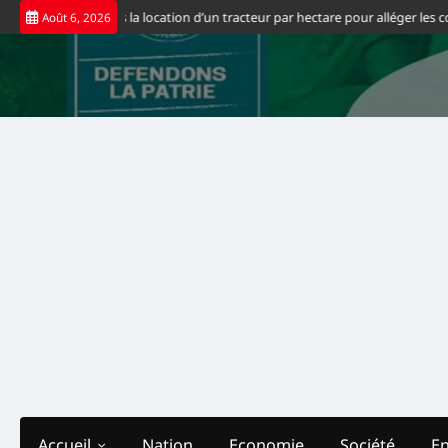
Skip
65 dollars la location d’un tracteur par hectare pour alléger les coûts de pr
Août 6, 2026
to
content
Accueil
Nation
Economie
Société
E