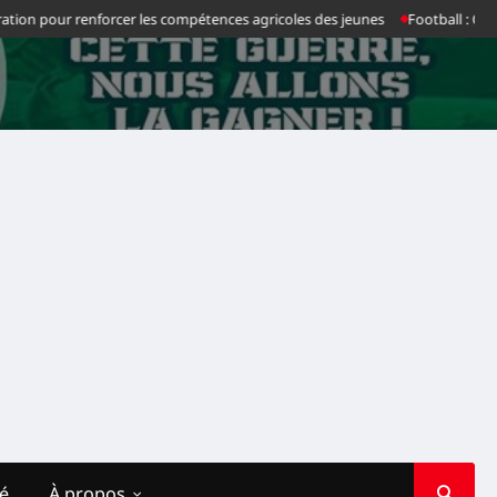
r renforcer les compétences agricoles des jeunes
Football : Chancel Mbemb
té
À propos