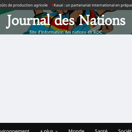
oduction agricole
Kasaï : un partenariat international en préparation pou
Journal des Nations
Site d'information des nations en RDC
nvironnement
+ plus
Monde
Santé
Socié