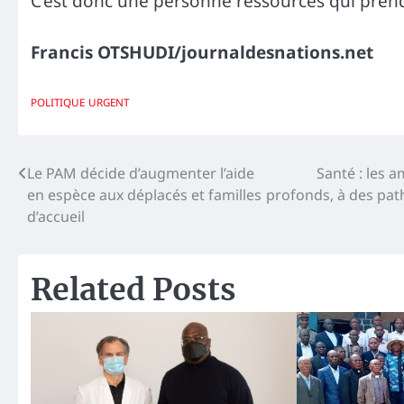
C’est donc une personne ressources qui pren
Francis OTSHUDI/journaldesnations.net
POLITIQUE
URGENT
Navigation
Le PAM décide d’augmenter l’aide
Santé : les a
en espèce aux déplacés et familles
profonds, à des pat
de
d’accueil
l’article
Related Posts