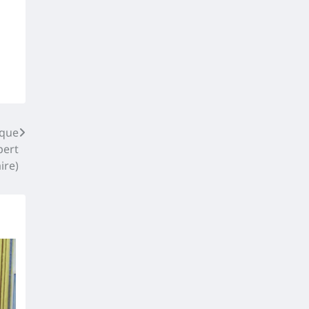
 que
pert
ire)