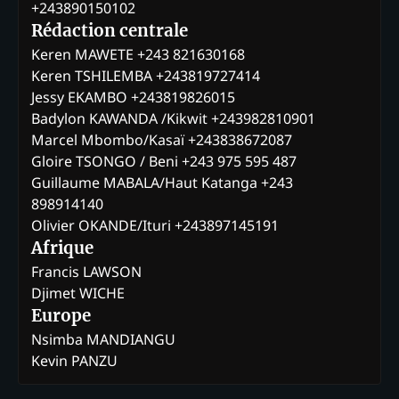
+243890150102
Rédaction centrale
Keren MAWETE +243 821630168
Keren TSHILEMBA +243819727414
Jessy EKAMBO +243819826015
Badylon KAWANDA /Kikwit +243982810901
Marcel Mbombo/Kasaï +243838672087
Gloire TSONGO / Beni +243 975 595 487
Guillaume MABALA/Haut Katanga +243
898914140
Olivier OKANDE/Ituri +243897145191
Afrique
Francis LAWSON
Djimet WICHE
Europe
Nsimba MANDIANGU
Kevin PANZU