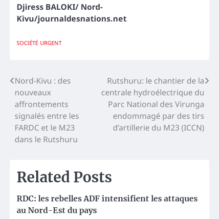
Djiress BALOKI/ Nord-
Kivu/journaldesnations.net
SOCIÉTÉ
URGENT
Navigation
Nord-Kivu : des
Rutshuru: le chantier de la
nouveaux
centrale hydroélectrique du
de
affrontements
Parc National des Virunga
l’article
signalés entre les
endommagé par des tirs
FARDC et le M23
d’artillerie du M23 (ICCN)
dans le Rutshuru
Related Posts
RDC: les rebelles ADF intensifient les attaques
au Nord-Est du pays