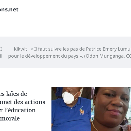
ons.net
I
Kikwit : « Il faut suivre les pas de Patrice Emery Lum
il
pour le développement du pays », (Odon Munganga, C
es laïcs de
met des actions
r l’éducation
a morale