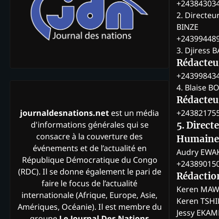
+24384303
2. Directeu
BINZE
+24399448
3. Djiress 
Rédacteu
+24399843
4. Blaise 
Rédacteur
+24382175
journaldesnations.net
est un média
d'informations générales qui se
5. Direct
consacre à la couverture des
Humaine
événements et de l’actualité en
Audry EWA
République Démocratique du Congo
+24389015
(RDC). Il se donne également le pari de
Rédactio
faire le focus de l’actualité
Keren MAW
internationale (Afrique, Europe, Asie,
Keren TSH
Amériques, Océanie). Il est membre du
Jessy EKA
groupe
Le Journal Des Nations