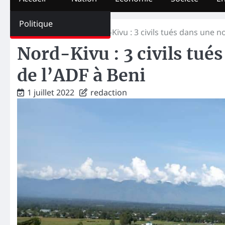
Politique
Home
Société
Nord-Kivu : 3 civils tués dans une n
Nord-Kivu : 3 civils tué
de l’ADF à Beni
1 juillet 2022
redaction