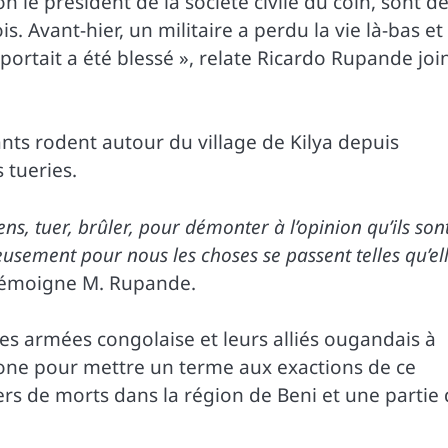
 le président de la société civile du coin, sont d
s. Avant-hier, un militaire a perdu la vie là-bas et
sportait a été blessé », relate Ricardo Rupande joi
lants rodent autour du village de Kilya depuis
 tueries.
ens, tuer, brûler, pour démonter à l’opinion qu’ils son
eusement pour nous les choses se passent telles qu’el
témoigne M. Rupande.
rces armées congolaise et leurs alliés ougandais à
one pour mettre un terme aux exactions de ce
s de morts dans la région de Beni et une partie