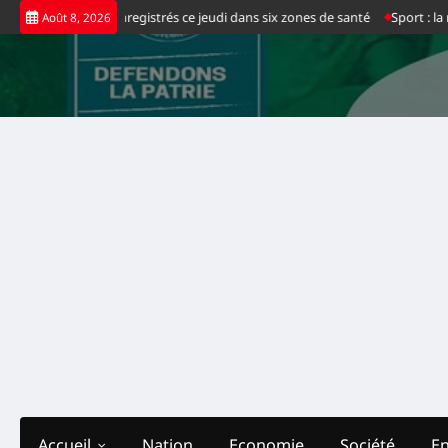
Skip
 d’Ebola enregistrés ce jeudi dans six zones de santé
Sport : la nouvelle 
Août 8, 2026
to
content
Accueil
Nation
Economie
Société
E