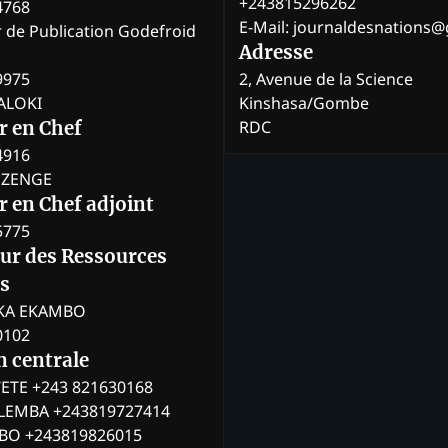
+243815296262
4768
E-Mail: journaldesnations
r de Publication Godefroid
Adresse
9975
2, Avenue de la Science
BALOKI
Kinshasa/Gombe
RDC
r en Chef
4916
BOZENGE
 en Chef adjoint
5775
eur des Ressources
s
KA EKAMBO
0102
n centrale
ETE +243 821630168
ILEMBA +243819727414
MBO +243819826015