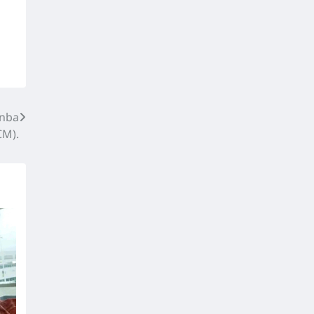
unba
CM).