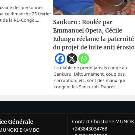
izaine des personnes
rue ce dimanche 25 février
st de la RD-Congo.…
Sankuru : Roulée par
Emmanuel Opeta, Cécile
Edungu réclame la paternité
du projet de lutte anti érosi
Le diable ne prend jamais congé au
Sankuru. Détournement, coup bas,
corruption, etc. sont des maux qui
rongent les Sankurois.D’après…
Contact Christiane MUNO
rice Générale
+243843034768
e MUNOKI EKAMBO