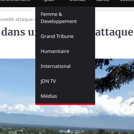
Femme &
ouvelle attaque de l’ADF à Beni
Developpement
s dans une nouvelle attaque
Grand Tribune
Humanitaire
International
JDN TV
Médias