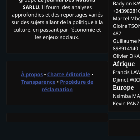
Badylon KA
SARLU
. Il fourni des analyses
+24398281
approfondies et des reportages variés
Marcel Mb
sur des sujets allant de la politique à la
Gloire TSO
culture, en passant par l'économie et
487
les enjeux sociaux.
Guillaume 
898914140
Olivier OK
Afrique
Francis L
À propos
•
Charte éditoriale
•
Djimet WI
Transparence
•
Procédure de
Europe
réclamation
Nsimba M
Kevin PAN