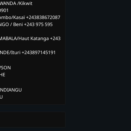
WANDA /Kikwit
0901
ombo/Kasaï +243838672087
NGO / Beni +243 975 595
MABALA/Haut Katanga +243
ANDE/Ituri +243897145191
AWSON
CHE
ANDIANGU
ZU