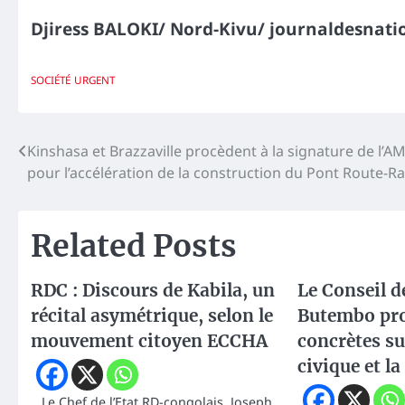
Djiress BALOKI/ Nord-Kivu/ journaldesnati
SOCIÉTÉ
URGENT
Navigation
Kinshasa et Brazzaville procèdent à la signature de l’AM
pour l’accélération de la construction du Pont Route-Ra
de
l’article
Related Posts
RDC : Discours de Kabila, un
Le Conseil d
récital asymétrique, selon le
Butembo pro
mouvement citoyen ECCHA
concrètes su
civique et l
Le Chef de l’Etat RD-congolais, Joseph