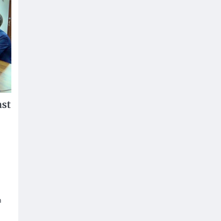
ast
n