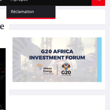
Réclamation
ée