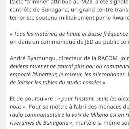
L’acte ‘’criminel’’ attribué au M23, a été signal
contrôle de Bunagana, un grand centre trans
terroriste soutenu militairement par le Rwanda
« Tous les matériels de haute et basse fréquence
on dans un communiqué de JED au public ce 
André Byamungu, directeur de la RACOM, joint 
deviens muet et ne saurai plus par où commencer 
emporté l’émetteur, le mixeur, les microphones. I
de laisser les tables du studio cassées ».
Et de poursuivre :
« pour l’instant, seuls les di
nous ».
Pour se mettre à l’abri des menaces d
radio communautaire la voix de Mikeno est en r
riveraines de Bunagana »,
martèle la même sou