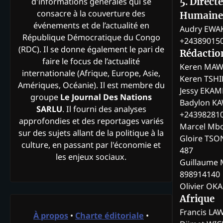
d'informations générales qui se
5. Direct
consacre à la couverture des
Humaine
événements et de l’actualité en
Audry EWA
République Démocratique du Congo
+24389015
(RDC). Il se donne également le pari de
Rédactio
faire le focus de l’actualité
Keren MAW
internationale (Afrique, Europe, Asie,
Keren TSH
Amériques, Océanie). Il est membre du
Jessy EKA
groupe
Le Journal Des Nations
Badylon KA
SARLU
. Il fourni des analyses
+24398281
approfondies et des reportages variés
Marcel Mb
sur des sujets allant de la politique à la
Gloire TSO
culture, en passant par l'économie et
487
les enjeux sociaux.
Guillaume 
898914140
Olivier OK
Afrique
Francis L
À propos
•
Charte éditoriale
•