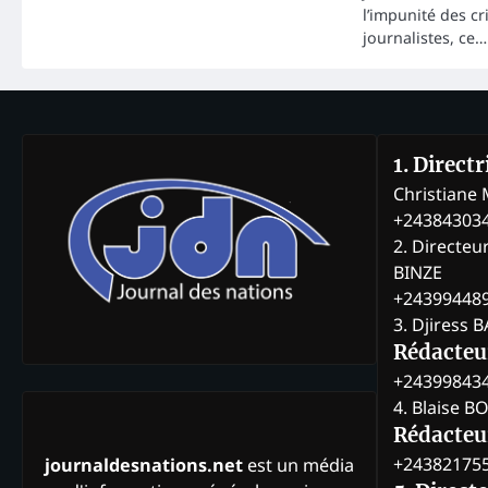
l’impunité des c
journalistes, ce…
1. Direct
Christian
+24384303
2. Directeu
BINZE
+24399448
3. Djiress 
Rédacteu
+24399843
4. Blaise 
Rédacteur
+24382175
journaldesnations.net
est un média