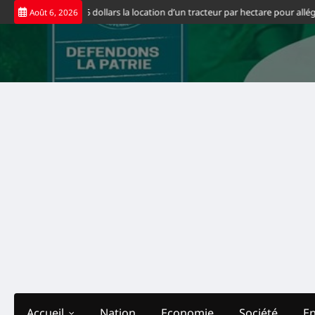
Skip
nt fixe à 65 dollars la location d’un tracteur par hectare pour alléger les co
Août 6, 2026
to
content
Accueil
Nation
Economie
Société
E