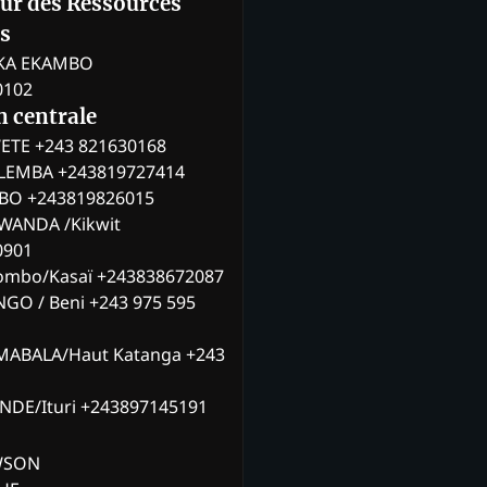
eur des Ressources
s
KA EKAMBO
0102
n centrale
ETE +243 821630168
ILEMBA +243819727414
MBO +243819826015
WANDA /Kikwit
0901
ombo/Kasaï +243838672087
NGO / Beni +243 975 595
MABALA/Haut Katanga +243
ANDE/Ituri +243897145191
AWSON