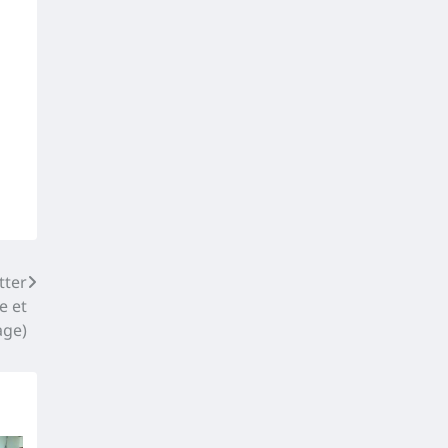
tter
e et
age)