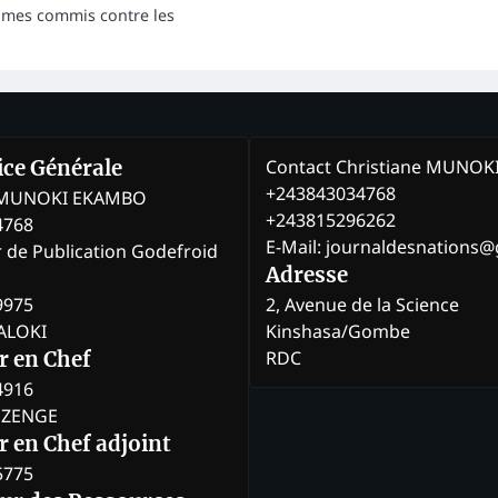
rimes commis contre les
Contact Christiane MUNO
rice Générale
+243843034768
e MUNOKI EKAMBO
+243815296262
4768
E-Mail: journaldesnations
r de Publication Godefroid
Adresse
9975
2, Avenue de la Science
BALOKI
Kinshasa/Gombe
RDC
r en Chef
4916
BOZENGE
 en Chef adjoint
5775