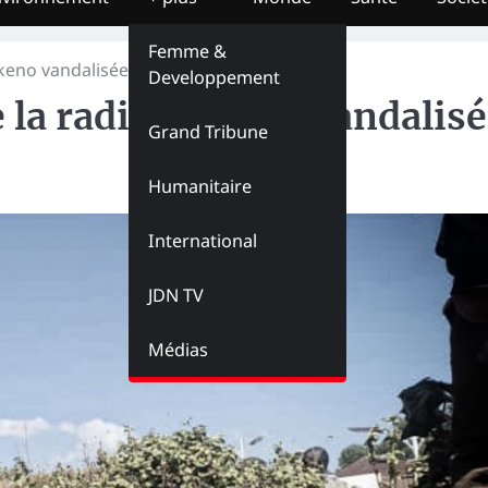
Femme &
Mikeno vandalisée à Bunagana par le M23
Developpement
e la radio Mikeno vandalis
Grand Tribune
Humanitaire
International
JDN TV
Médias