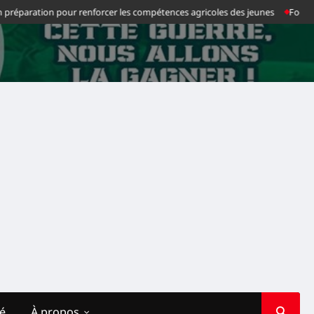
ation pour renforcer les compétences agricoles des jeunes
Football : Chan
té
À propos