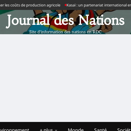
ûts de production agricole
Kasaï : un partenariat international en prépar
Journal des Nations
Site d'information des nations en RDC
nvironnement
+ plus
Monde
Santé
Socié