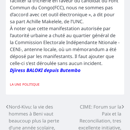
faciliter la tricherie en faveur du candidat du Font
Commun du Congo(FCC), nous ne sommes pas
d’accord avec cet outil électronique », a dit pour
sa part Achille Makelele, de l’UNC.
À noter que cette manifestation autorisée par
l’autorité urbaine a chuté au quartier général de
la Commission Electorale Indépendante Ntionale -
CENI-, antenne locale, où un mémorandum a été
déposé par les manifestants. Il faut ajouter que
celle-ci s’est déroulée sans aucun incident.
Djiress BALOKI depuis Butembo
LA UNE
POLITIQUE
Navigation
Nord-Kivu: la vie des
CIME: Forum sur la
hommes à Beni vaut
Paix et la
de
beaucoup plus la perte
Reconciliation, tres
l’article
d’une année scolaire,
excellente initiative,