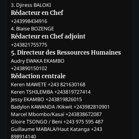
3. Djiress BALOKI
Rédacteur en Chef
+243998434916
4. Blaise BOZENGE
Rédacteur en Chef adjoint
+243821755775
5. Directeur des Ressources Humaines
Audry EWAKA EKAMBO
+243890150102
Rédaction centrale
Keren MAWETE +243 821630168
Keren TSHILEMBA +243819727414
Jessy EKAMBO +243819826015
Badylon KAWANDA /Kikwit +243982810901
Marcel Mbombo/Kasaï +243838672087
Gloire TSONGO / Beni +243 975 595 487
Guillaume MABALA/Haut Katanga +243
898914140