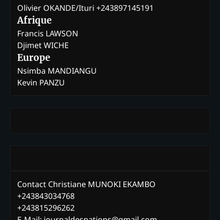
Olivier OKANDE/Ituri +243897145191
Afrique
Francis LAWSON
Djimet WICHE
Europe
Nsimba MANDIANGU
Kevin PANZU
Contact Christiane MUNOKI EKAMBO
+243843034768
+243815296262
E-Mail: journaldesnations@gmail.com