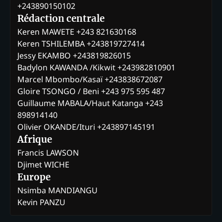
+243890150102
Rédaction centrale
Keren MAWETE +243 821630168
Keren TSHILEMBA +243819727414
Jessy EKAMBO +243819826015
Badylon KAWANDA /Kikwit +243982810901
Marcel Mbombo/Kasaï +243838672087
Gloire TSONGO / Beni +243 975 595 487
Guillaume MABALA/Haut Katanga +243
898914140
Olivier OKANDE/Ituri +243897145191
Afrique
Francis LAWSON
Djimet WICHE
Europe
Nsimba MANDIANGU
Kevin PANZU