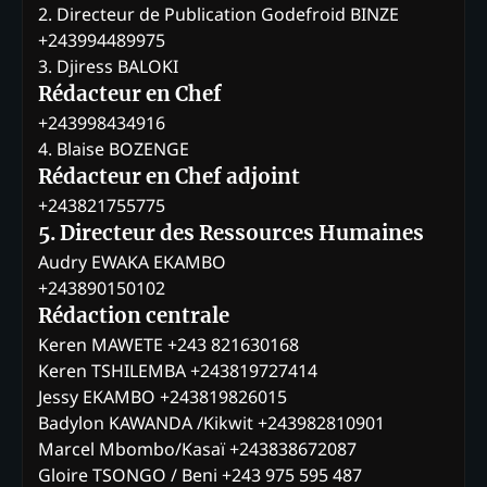
2. Directeur de Publication Godefroid BINZE
+243994489975
3. Djiress BALOKI
Rédacteur en Chef
+243998434916
4. Blaise BOZENGE
Rédacteur en Chef adjoint
+243821755775
5. Directeur des Ressources Humaines
Audry EWAKA EKAMBO
+243890150102
Rédaction centrale
Keren MAWETE +243 821630168
Keren TSHILEMBA +243819727414
Jessy EKAMBO +243819826015
Badylon KAWANDA /Kikwit +243982810901
Marcel Mbombo/Kasaï +243838672087
Gloire TSONGO / Beni +243 975 595 487