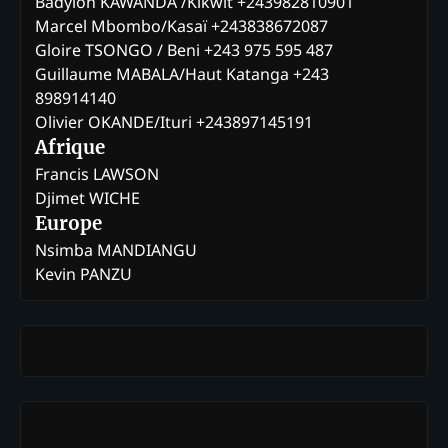
Badylon KAWANDA /Kikwit +243982810901
Marcel Mbombo/Kasaï +243838672087
Gloire TSONGO / Beni +243 975 595 487
Guillaume MABALA/Haut Katanga +243
898914140
Olivier OKANDE/Ituri +243897145191
Afrique
Francis LAWSON
Djimet WICHE
Europe
Nsimba MANDIANGU
Kevin PANZU