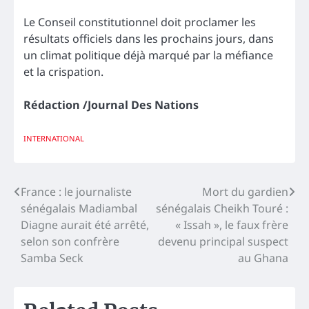
Le Conseil constitutionnel doit proclamer les
résultats officiels dans les prochains jours, dans
un climat politique déjà marqué par la méfiance
et la crispation.
Rédaction /Journal Des Nations
INTERNATIONAL
Navigation
France : le journaliste
Mort du gardien
sénégalais Madiambal
sénégalais Cheikh Touré :
de
Diagne aurait été arrêté,
« Issah », le faux frère
l’article
selon son confrère
devenu principal suspect
Samba Seck
au Ghana