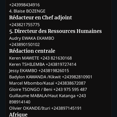
+243998434916
4. Blaise BOZENGE
Rédacteur en Chef adjoint
+243821755775
5. Directeur des Ressources Humaines
Audry EWAKA EKAMBO
+243890150102
Rédaction centrale
Keren MAWETE +243 821630168
Keren TSHILEMBA +243819727414
Jessy EKAMBO +243819826015
Badylon KAWANDA /Kikwit +243982810901
Marcel Mbombo/Kasaï +243838672087
Gloire TSONGO / Beni +243 975 595 487
Guillaume MABALA/Haut Katanga +243
898914140
Olivier OKANDE/Ituri +243897145191
Afrique