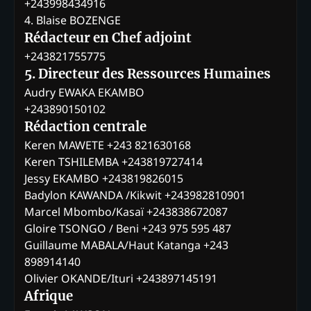
+243998434916
4. Blaise BOZENGE
Rédacteur en Chef adjoint
+243821755775
5. Directeur des Ressources Humaines
Audry EWAKA EKAMBO
+243890150102
Rédaction centrale
Keren MAWETE +243 821630168
Keren TSHILEMBA +243819727414
Jessy EKAMBO +243819826015
Badylon KAWANDA /Kikwit +243982810901
Marcel Mbombo/Kasaï +243838672087
Gloire TSONGO / Beni +243 975 595 487
Guillaume MABALA/Haut Katanga +243
898914140
Olivier OKANDE/Ituri +243897145191
Afrique