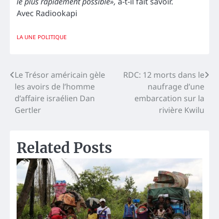
le plus rapidement possible»,
a-t-il fait savoir.
Avec Radiookapi
LA UNE
POLITIQUE
Navigation
Le Trésor américain gèle
RDC: 12 morts dans le
les avoirs de l’homme
naufrage d’une
de
d’affaire israélien Dan
embarcation sur la
l’article
Gertler
rivière Kwilu
Related Posts