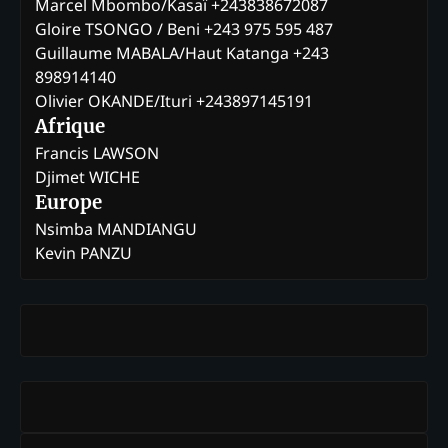
Marcel Mbombo/Kasaï +243838672087
Gloire TSONGO / Beni +243 975 595 487
Guillaume MABALA/Haut Katanga +243
898914140
Olivier OKANDE/Ituri +243897145191
Afrique
Francis LAWSON
Djimet WICHE
Europe
Nsimba MANDIANGU
Kevin PANZU