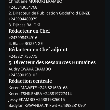
Christiane MUNOKI EKAMBO
+243843034768
2. Directeur de Publication Godefroid BINZE
+243994489975
3. Djiress BALOKI
Rédacteur en Chef
+243998434916
4. Blaise BOZENGE
Rédacteur en Chef adjoint
+243821755775
5. Directeur des Ressources Humaines
Audry EWAKA EKAMBO
+243890150102
Rédaction centrale
Keren MAWETE +243 821630168
Keren TSHILEMBA +243819727414
Jessy EKAMBO +243819826015
Badylon KAWANDA /Kikwit +243982810901