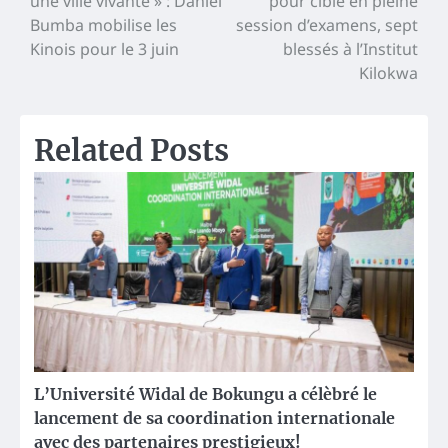
une ville vivante » : Daniel
pour cible en pleine
de
Bumba mobilise les
session d’examens, sept
l’article
Kinois pour le 3 juin
blessés à l’Institut
Kilokwa
Related Posts
L’Université Widal de Bokungu a célèbré le
lancement de sa coordination internationale
avec des partenaires prestigieux!