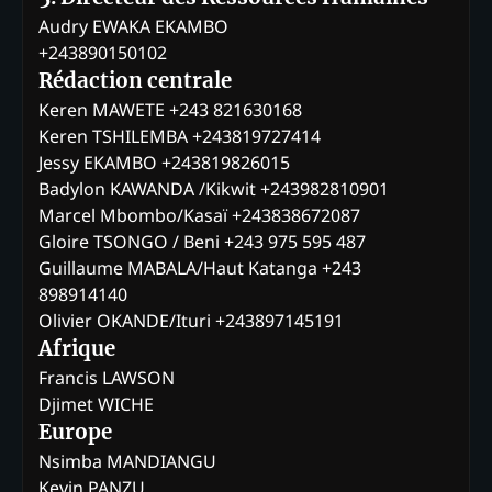
Audry EWAKA EKAMBO
+243890150102
Rédaction centrale
Keren MAWETE +243 821630168
Keren TSHILEMBA +243819727414
Jessy EKAMBO +243819826015
Badylon KAWANDA /Kikwit +243982810901
Marcel Mbombo/Kasaï +243838672087
Gloire TSONGO / Beni +243 975 595 487
Guillaume MABALA/Haut Katanga +243
898914140
Olivier OKANDE/Ituri +243897145191
Afrique
Francis LAWSON
Djimet WICHE
Europe
Nsimba MANDIANGU
Kevin PANZU