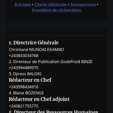
À propos
•
Charte éditoriale
•
Transparence
•
Procédure de réclamation
1. Directrice Générale
Christiane MUNOKI EKAMBO
+243843034768
2. Directeur de Publication Godefroid BINZE
+243994489975
3. Djiress BALOKI
Rédacteur en Chef
+243998434916
4. Blaise BOZENGE
Rédacteur en Chef adjoint
+243821755775
5. Directeur des Ressources Humaines