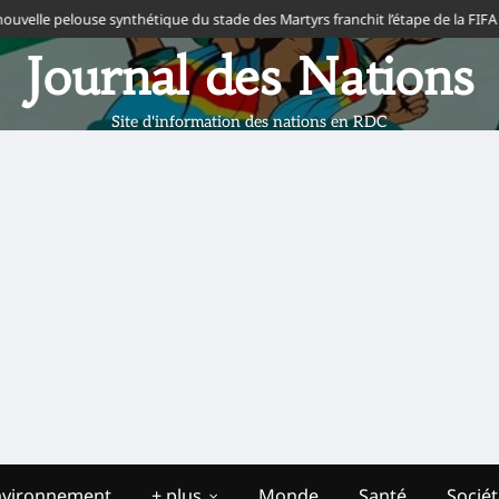
nthétique du stade des Martyrs franchit l’étape de la FIFA
Interclubs CAF 2
Journal des Nations
Site d'information des nations en RDC
nvironnement
+ plus
Monde
Santé
Socié