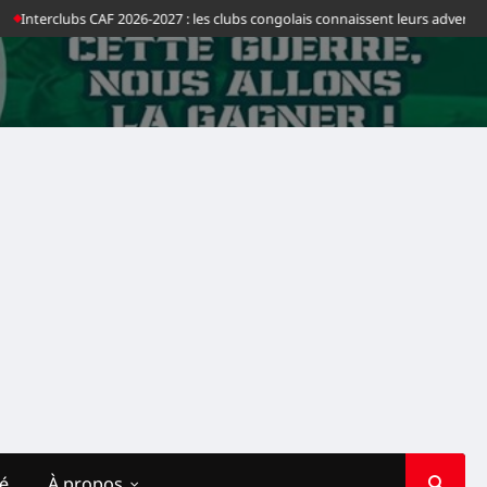
026-2027 : les clubs congolais connaissent leurs adversaires en Afrique
It
té
À propos