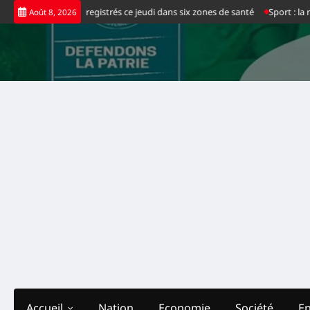
Skip
nregistrés ce jeudi dans six zones de santé
Sport : la nouvelle pelouse sy
Août 8, 2026
to
content
Accueil
Nation
Economie
Société
E