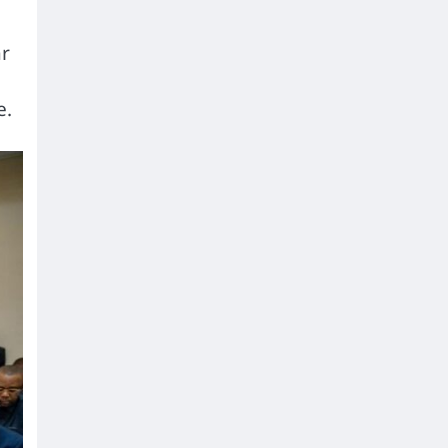
ar
e.