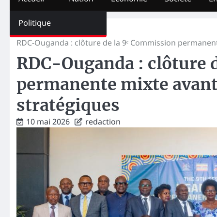
Politique
Home
International
RDC-Ouganda : clôture de la 9ᵉ Commission permanente
RDC-Ouganda : clôture 
permanente mixte avant 
stratégiques
10 mai 2026
redaction