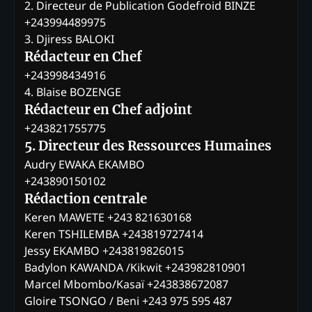
2. Directeur de Publication Godefroid BINZE
+243994489975
3. Djiress BALOKI
Rédacteur en Chef
+243998434916
4. Blaise BOZENGE
Rédacteur en Chef adjoint
+243821755775
5. Directeur des Ressources Humaines
Audry EWAKA EKAMBO
+243890150102
Rédaction centrale
Keren MAWETE +243 821630168
Keren TSHILEMBA +243819727414
Jessy EKAMBO +243819826015
Badylon KAWANDA /Kikwit +243982810901
Marcel Mbombo/Kasaï +243838672087
Gloire TSONGO / Beni +243 975 595 487