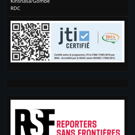
Kinshasa/Gombe
RDC