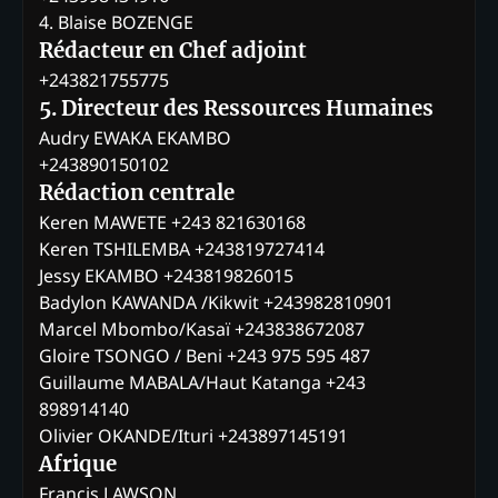
4. Blaise BOZENGE
Rédacteur en Chef adjoint
+243821755775
5. Directeur des Ressources Humaines
Audry EWAKA EKAMBO
+243890150102
Rédaction centrale
Keren MAWETE +243 821630168
Keren TSHILEMBA +243819727414
Jessy EKAMBO +243819826015
Badylon KAWANDA /Kikwit +243982810901
Marcel Mbombo/Kasaï +243838672087
Gloire TSONGO / Beni +243 975 595 487
Guillaume MABALA/Haut Katanga +243
898914140
Olivier OKANDE/Ituri +243897145191
Afrique
Francis LAWSON