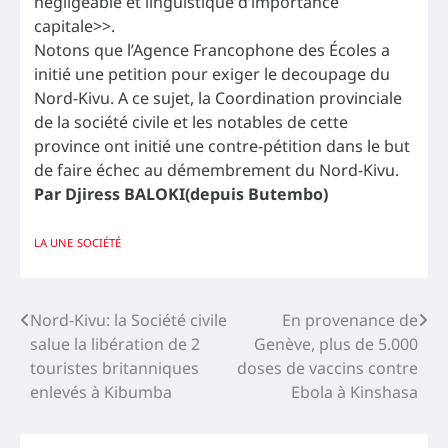
négligeable et linguistique d’importance
capitale>>.
Notons que l’Agence Francophone des Écoles a
initié une petition pour exiger le decoupage du
Nord-Kivu. A ce sujet, la Coordination provinciale
de la société civile et les notables de cette
province ont initié une contre-pétition dans le but
de faire échec au démembrement du Nord-Kivu.
Par Djiress BALOKI(depuis Butembo)
LA UNE
SOCIÉTÉ
Navigation
Nord-Kivu: la Société civile
En provenance de
salue la libération de 2
Genève, plus de 5.000
de
touristes britanniques
doses de vaccins contre
l’article
enlevés à Kibumba
Ebola à Kinshasa