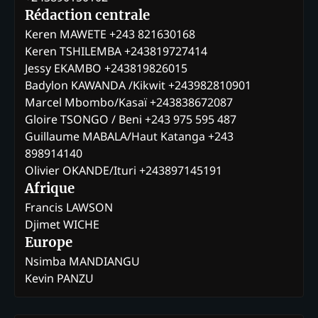
Rédaction centrale
Keren MAWETE +243 821630168
Keren TSHILEMBA +243819727414
Jessy EKAMBO +243819826015
Badylon KAWANDA /Kikwit +243982810901
Marcel Mbombo/Kasaï +243838672087
Gloire TSONGO / Beni +243 975 595 487
Guillaume MABALA/Haut Katanga +243
898914140
Olivier OKANDE/Ituri +243897145191
Afrique
Francis LAWSON
Djimet WICHE
Europe
Nsimba MANDIANGU
Kevin PANZU