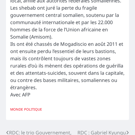
local, affilié aux autorités fédérales somaliennes.
Les shebab ont juré la perte du fragile
gouvernement central somalien, soutenu par la
communauté internationale et par les 22.000
hommes de la force de l’Union africaine en
Somalie (Amisom).
Ils ont été chassés de Mogadiscio en août 2011 et
ont ensuite perdu l’essentiel de leurs bastions,
mais ils contrôlent toujours de vastes zones
rurales d’où ils mènent des opérations de guérilla
et des attentats-suicides, souvent dans la capitale,
ou contre des bases militaires, somaliennes ou
étrangères.
Avec AFP
MONDE
POLITIQUE
Navigation
RDC: le trio Gouvernement,
RDC : Gabriel Kyungu