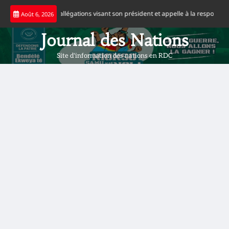
Skip
FJ dément les allégations visant son président et appelle à la responsabilité
Août 6, 2026
to
content
Journal des Nations
Site d'information des nations en RDC