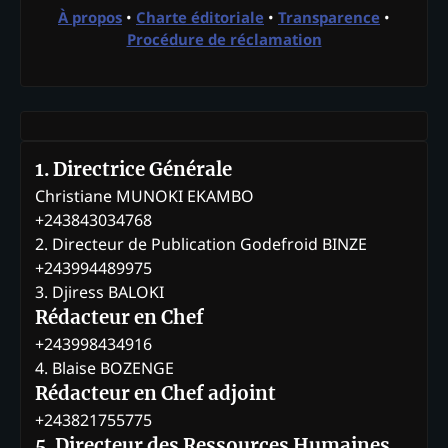
À propos
•
Charte éditoriale
•
Transparence
•
Procédure de réclamation
1. Directrice Générale
Christiane MUNOKI EKAMBO
+243843034768
2. Directeur de Publication Godefroid BINZE
+243994489975
3. Djiress BALOKI
Rédacteur en Chef
+243998434916
4. Blaise BOZENGE
Rédacteur en Chef adjoint
+243821755775
5. Directeur des Ressources Humaines