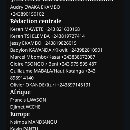
Audry EWAKA EKAMBO
+243890150102
Rédaction centrale
Keren MAWETE +243 821630168
Keren TSHILEMBA +243819727414
Jessy EKAMBO +243819826015
Badylon KAWANDA /Kikwit +243982810901
Marcel Mbombo/Kasaï +243838672087
Gloire TSONGO / Beni +243 975 595 487
Guillaume MABALA/Haut Katanga +243
898914140
Olivier OKANDE/Ituri +243897145191
Afrique
Francis LAWSON
Djimet WICHE
Europe
Nsimba MANDIANGU
Kevin PANZU