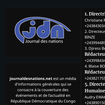
art
1. Direct
Christian
+24384303
2. Directeu
BINZE
+24399448
3. Djiress 
Rédacteu
+24399843
4. Blaise 
Rédacteur
+24382175
journaldesnations.net
est un média
d'informations générales qui se
5. Direct
consacre à la couverture des
Humaine
événements et de l’actualité en
Audry EWA
République Démocratique du Congo
+24389015