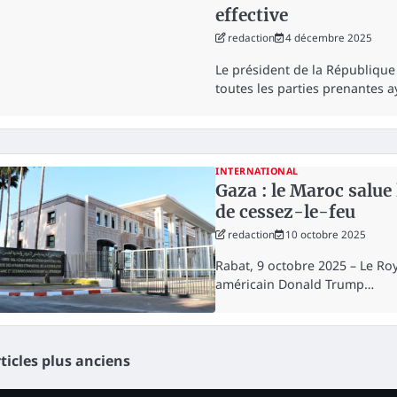
effective
redaction
4 décembre 2025
Le président de la République 
toutes les parties prenantes 
INTERNATIONAL
Gaza : le Maroc salu
de cessez-le-feu
redaction
10 octobre 2025
Rabat, 9 octobre 2025 – Le Ro
américain Donald Trump…
vigation
ticles plus anciens
s