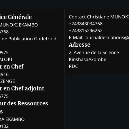
icles
Contact Christiane MUNO
rice Générale
+243843034768
e MUNOKI EKAMBO
+243815296262
4768
E-Mail: journaldesnations
r de Publication Godefroid
Adresse
9975
2, Avenue de la Science
BALOKI
Kinshasa/Gombe
RDC
r en Chef
4916
BOZENGE
 en Chef adjoint
5775
eur des Ressources
s
KA EKAMBO
0102