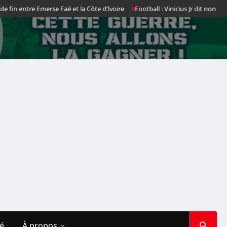
tre Emerse Faé et la Côte d’Ivoire
Football : Vinicius Jr dit non au Real Mad
té
À propos