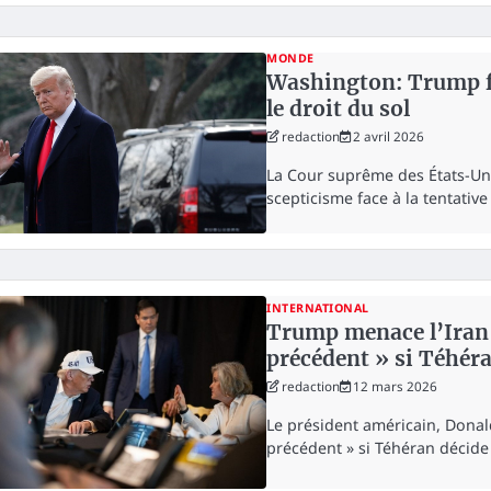
MONDE
Washington: Trump fa
le droit du sol
redaction
2 avril 2026
La Cour suprême des États-Uni
scepticisme face à la tentati
INTERNATIONAL
Trump menace l’Iran 
précédent » si Téhér
redaction
12 mars 2026
Le président américain, Donal
précédent » si Téhéran décide