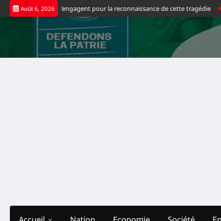
Skip
 congolaise s’engagent pour la reconnaissance de cette tragédie
Football 
Août 6, 2026
to
content
Accueil
Nation
Economie
Société
E