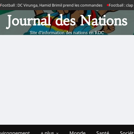
: DC Virunga, Hamid Brimil prend les commandes
Football : clap de fin en
Journal des Nations
Site d'information des nations en RDC
nvironnement
+ plus
Monde
Santé
Socié