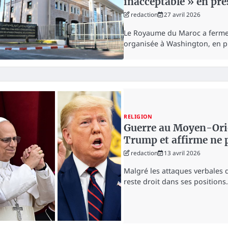
inacceptable » en pr
redaction
27 avril 2026
Le Royaume du Maroc a ferme
organisée à Washington, en 
RELIGION
Guerre au Moyen-Orie
Trump et affirme ne 
redaction
13 avril 2026
Malgré les attaques verbales 
reste droit dans ses position