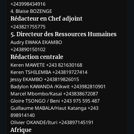
+243998434916
4. Blaise BOZENGE
Rédacteur en Chef adjoint
+243821755775
5. Directeur des Ressources Humaines
Audry EWAKA EKAMBO
+243890150102
Rédaction centrale
Keren MAWETE +243 821630168
Keren TSHILEMBA +243819727414
Jessy EKAMBO +243819826015
Badylon KAWANDA /Kikwit +243982810901
Marcel Mbombo/Kasaï +243838672087
Gloire TSONGO / Beni +243 975 595 487
Guillaume MABALA/Haut Katanga +243
898914140
Olivier OKANDE/Ituri +243897145191
Afrique