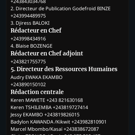
+243843034768
2. Directeur de Publication Godefroid BINZE
+243994489975
3. Djiress BALOKI
Rédacteur en Chef
+243998434916
4. Blaise BOZENGE
Rédacteur en Chef adjoint
+243821755775
5. Directeur des Ressources Humaines
Audry EWAKA EKAMBO
+243890150102
Rédaction centrale
Keren MAWETE +243 821630168
Keren TSHILEMBA +243819727414
Jessy EKAMBO +243819826015
Badylon KAWANDA /Kikwit +243982810901
Marcel Mbombo/Kasaï +243838672087