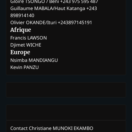
Gloire TSONGO / Beni +243 975 595 487
Guillaume MABALA/Haut Katanga +243
898914140
Olivier OKANDE/Ituri +243897145191
Afrique
Francis LAWSON
Djimet WICHE
Europe
Nsimba MANDIANGU
Kevin PANZU
Contact Christiane MUNOKI EKAMBO