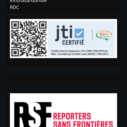
Kinshasa/Gombe
RDC