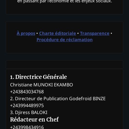
en passant par l'économie et les enjeux sociaux.
À propos
•
Charte éditoriale
•
Transparence
•
Procédure de réclamation
1. Directrice Générale
Christiane MUNOKI EKAMBO
+243843034768
2. Directeur de Publication Godefroid BINZE
+243994489975
3. Djiress BALOKI
Rédacteur en Chef
+243998434916