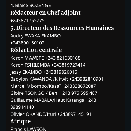
4. Blaise BOZENGE
Rédacteur en Chef adjoint
+243821755775
5. Directeur des Ressources Humaines
Audry EWAKA EKAMBO
+243890150102
Rédaction centrale
Keren MAWETE +243 821630168
Keren TSHILEMBA +243819727414
Jessy EKAMBO +243819826015
Badylon KAWANDA /Kikwit +243982810901
Marcel Mbombo/Kasaï +243838672087
Gloire TSONGO / Beni +243 975 595 487
Guillaume MABALA/Haut Katanga +243
898914140
Olivier OKANDE/Ituri +243897145191
Afrique
Francis LAWSON