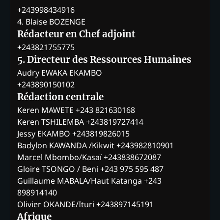
+243998434916
4. Blaise BOZENGE
Rédacteur en Chef adjoint
+243821755775
5. Directeur des Ressources Humaines
Audry EWAKA EKAMBO
+243890150102
Rédaction centrale
Keren MAWETE +243 821630168
Keren TSHILEMBA +243819727414
Jessy EKAMBO +243819826015
Badylon KAWANDA /Kikwit +243982810901
Marcel Mbombo/Kasaï +243838672087
Gloire TSONGO / Beni +243 975 595 487
Guillaume MABALA/Haut Katanga +243
898914140
Olivier OKANDE/Ituri +243897145191
Afrique