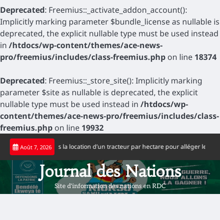
Deprecated
: Freemius::_activate_addon_account():
Implicitly marking parameter $bundle_license as nullable is
deprecated, the explicit nullable type must be used instead
in
/htdocs/wp-content/themes/ace-news-
pro/freemius/includes/class-freemius.php
on line
18374
Deprecated
: Freemius::_store_site(): Implicitly marking
parameter $site as nullable is deprecated, the explicit
nullable type must be used instead in
/htdocs/wp-
content/themes/ace-news-pro/freemius/includes/class-
freemius.php
on line
19932
Skip
fixe à 65 dollars la location d’un tracteur par hectare pour alléger les coûts d
Août 7, 2026
to
content
Journal des Nations
Site d'information des nations en RDC