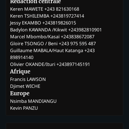
Rédaction centrale
Keren MAWETE +243 821630168
Keren TSHILEMBA +243819727414
Jessy EKAMBO +243819826015
Badylon KAWANDA /Kikwit +243982810901
Marcel Mbombo/Kasaï +243838672087
Gloire TSONGO / Beni +243 975 595 487
Guillaume MABALA/Haut Katanga +243
898914140
Olivier OKANDE/Ituri +243897145191
Afrique
Francis LAWSON
Djimet WICHE
Europe
Nsimba MANDIANGU
Kevin PANZU