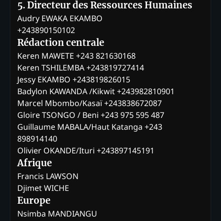
5. Directeur des Ressources Humaines
Audry EWAKA EKAMBO
+243890150102
Rédaction centrale
Keren MAWETE +243 821630168
Keren TSHILEMBA +243819727414
Jessy EKAMBO +243819826015
Badylon KAWANDA /Kikwit +243982810901
Marcel Mbombo/Kasaï +243838672087
Gloire TSONGO / Beni +243 975 595 487
Guillaume MABALA/Haut Katanga +243
898914140
Olivier OKANDE/Ituri +243897145191
Afrique
Francis LAWSON
Djimet WICHE
Europe
Nsimba MANDIANGU