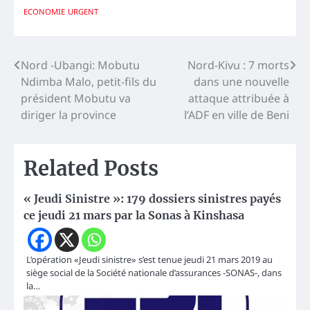
ECONOMIE
URGENT
Navigation
Nord -Ubangi: Mobutu
Nord-Kivu : 7 morts
Ndimba Malo, petit-fils du
dans une nouvelle
de
président Mobutu va
attaque attribuée à
l’article
diriger la province
l’ADF en ville de Beni
Related Posts
« Jeudi Sinistre »: 179 dossiers sinistres payés
ce jeudi 21 mars par la Sonas à Kinshasa
L’opération «Jeudi sinistre» s’est tenue jeudi 21 mars 2019 au
siège social de la Société nationale d’assurances -SONAS-, dans
la…