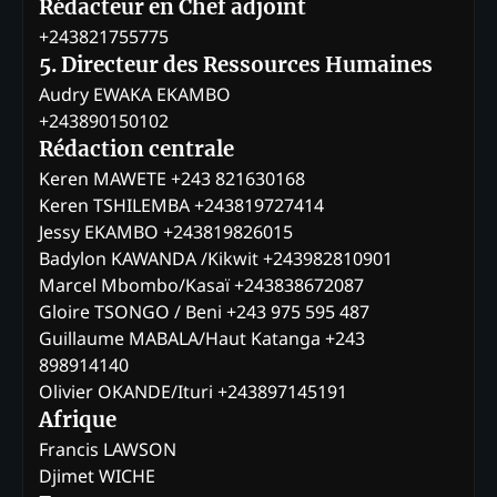
Rédacteur en Chef adjoint
+243821755775
5. Directeur des Ressources Humaines
Audry EWAKA EKAMBO
+243890150102
Rédaction centrale
Keren MAWETE +243 821630168
Keren TSHILEMBA +243819727414
Jessy EKAMBO +243819826015
Badylon KAWANDA /Kikwit +243982810901
Marcel Mbombo/Kasaï +243838672087
Gloire TSONGO / Beni +243 975 595 487
Guillaume MABALA/Haut Katanga +243
898914140
Olivier OKANDE/Ituri +243897145191
Afrique
Francis LAWSON
Djimet WICHE