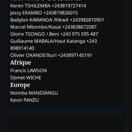
Keren TSHILEMBA +243819727414
Jessy EKAMBO +243819826015
Badylon KAWANDA /Kikwit +243982810901
Marcel Mbombo/Kasaï +243838672087
Gloire TSONGO / Beni +243 975 595 487
Guillaume MABALA/Haut Katanga +243
898914140
Olivier OKANDE/Ituri +243897145191
Afrique
Francis LAWSON
Djimet WICHE
Europe
Nsimba MANDIANGU
Kevin PANZU