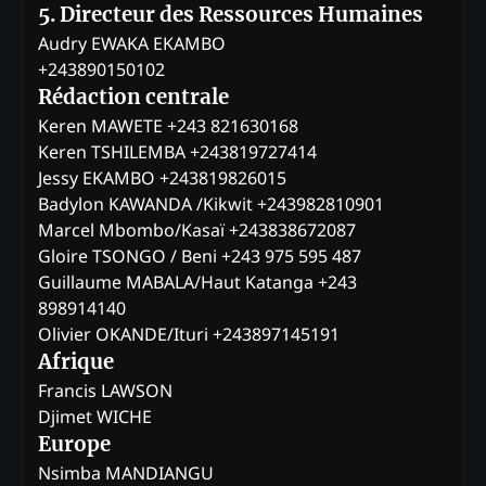
5. Directeur des Ressources Humaines
Audry EWAKA EKAMBO
+243890150102
Rédaction centrale
Keren MAWETE +243 821630168
Keren TSHILEMBA +243819727414
Jessy EKAMBO +243819826015
Badylon KAWANDA /Kikwit +243982810901
Marcel Mbombo/Kasaï +243838672087
Gloire TSONGO / Beni +243 975 595 487
Guillaume MABALA/Haut Katanga +243
898914140
Olivier OKANDE/Ituri +243897145191
Afrique
Francis LAWSON
Djimet WICHE
Europe
Nsimba MANDIANGU