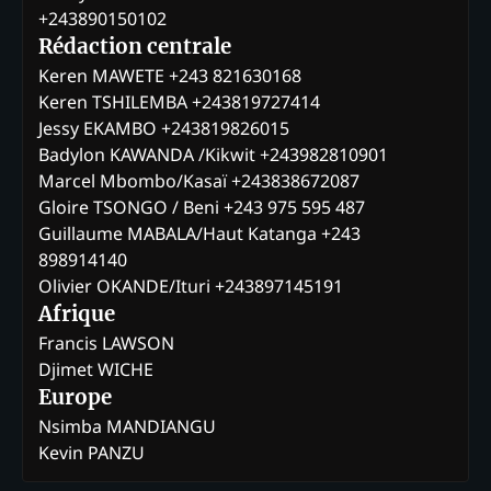
+243890150102
Rédaction centrale
Keren MAWETE +243 821630168
Keren TSHILEMBA +243819727414
Jessy EKAMBO +243819826015
Badylon KAWANDA /Kikwit +243982810901
Marcel Mbombo/Kasaï +243838672087
Gloire TSONGO / Beni +243 975 595 487
Guillaume MABALA/Haut Katanga +243
898914140
Olivier OKANDE/Ituri +243897145191
Afrique
Francis LAWSON
Djimet WICHE
Europe
Nsimba MANDIANGU
Kevin PANZU