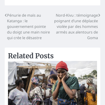
Navigation
Pénurie de maïs au
Nord-Kivu : témoignage
Katanga : le
poignant d’une déplacée
de
gouvernement pointe
violée par des hommes
l’article
du doigt une main noire
armés aux alentours de
qui crée le désastre
Goma
Related Posts