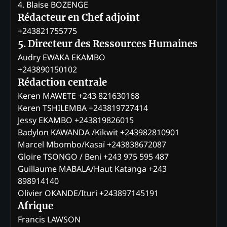
4. Blaise BOZENGE
Rédacteur en Chef adjoint
+243821755775
5. Directeur des Ressources Humaines
Audry EWAKA EKAMBO
+243890150102
Rédaction centrale
Keren MAWETE +243 821630168
Keren TSHILEMBA +243819727414
Jessy EKAMBO +243819826015
Badylon KAWANDA /Kikwit +243982810901
Marcel Mbombo/Kasaï +243838672087
Gloire TSONGO / Beni +243 975 595 487
Guillaume MABALA/Haut Katanga +243
898914140
Olivier OKANDE/Ituri +243897145191
Afrique
Francis LAWSON