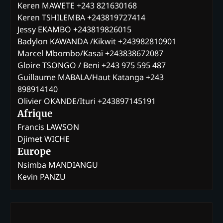
Keren MAWETE +243 821630168
Keren TSHILEMBA +243819727414
Jessy EKAMBO +243819826015
Badylon KAWANDA /Kikwit +243982810901
Marcel Mbombo/Kasaï +243838672087
Gloire TSONGO / Beni +243 975 595 487
Guillaume MABALA/Haut Katanga +243
898914140
Olivier OKANDE/Ituri +243897145191
Afrique
Francis LAWSON
Djimet WICHE
Europe
Nsimba MANDIANGU
Kevin PANZU