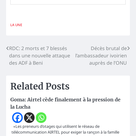
LA UNE
Navigation
RDC: 2 morts et 7 blessés
Décès brutal de
dans une nouvelle attaque
l’ambassadeur ivoirien
de
des ADF à Beni
auprès de l’ONU
l’article
Related Posts
Goma: Airtel cède finalement à la pression de
la Lucha
«Les preneurs d’otages qui utilisent le réseau de
télécommunication AIRTEL pour exiger la rançon à la famille