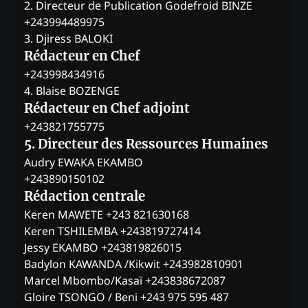
2. Directeur de Publication Godefroid BINZE
+243994489975
3. Djiress BALOKI
Rédacteur en Chef
+243998434916
4. Blaise BOZENGE
Rédacteur en Chef adjoint
+243821755775
5. Directeur des Ressources Humaines
Audry EWAKA EKAMBO
+243890150102
Rédaction centrale
Keren MAWETE +243 821630168
Keren TSHILEMBA +243819727414
Jessy EKAMBO +243819826015
Badylon KAWANDA /Kikwit +243982810901
Marcel Mbombo/Kasaï +243838672087
Gloire TSONGO / Beni +243 975 595 487