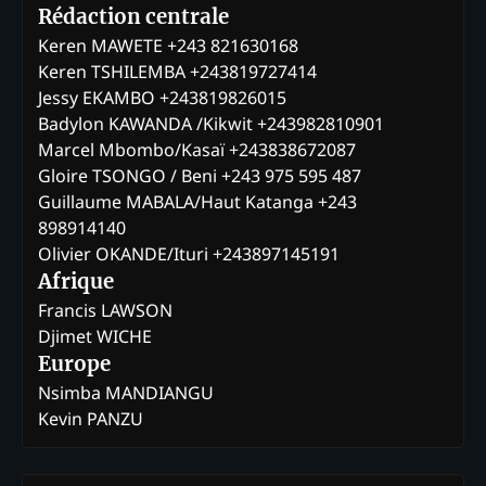
Rédaction centrale
Keren MAWETE +243 821630168
Keren TSHILEMBA +243819727414
Jessy EKAMBO +243819826015
Badylon KAWANDA /Kikwit +243982810901
Marcel Mbombo/Kasaï +243838672087
Gloire TSONGO / Beni +243 975 595 487
Guillaume MABALA/Haut Katanga +243
898914140
Olivier OKANDE/Ituri +243897145191
Afrique
Francis LAWSON
Djimet WICHE
Europe
Nsimba MANDIANGU
Kevin PANZU