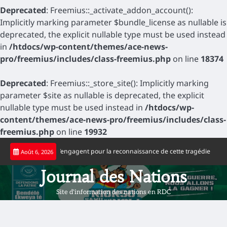
Deprecated
: Freemius::_activate_addon_account():
Implicitly marking parameter $bundle_license as nullable is
deprecated, the explicit nullable type must be used instead
in
/htdocs/wp-content/themes/ace-news-
pro/freemius/includes/class-freemius.php
on line
18374
Deprecated
: Freemius::_store_site(): Implicitly marking
parameter $site as nullable is deprecated, the explicit
nullable type must be used instead in
/htdocs/wp-
content/themes/ace-news-pro/freemius/includes/class-
freemius.php
on line
19932
Skip
e congolaise s’engagent pour la reconnaissance de cette tragédie
Football :
Août 6, 2026
to
content
Journal des Nations
Site d'information des nations en RDC