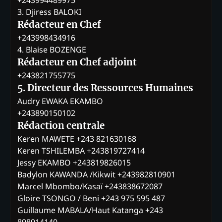
+243994489975
3. Djiress BALOKI
Rédacteur en Chef
+243998434916
4. Blaise BOZENGE
Rédacteur en Chef adjoint
+243821755775
5. Directeur des Ressources Humaines
Audry EWAKA EKAMBO
+243890150102
Rédaction centrale
Keren MAWETE +243 821630168
Keren TSHILEMBA +243819727414
Jessy EKAMBO +243819826015
Badylon KAWANDA /Kikwit +243982810901
Marcel Mbombo/Kasaï +243838672087
Gloire TSONGO / Beni +243 975 595 487
Guillaume MABALA/Haut Katanga +243