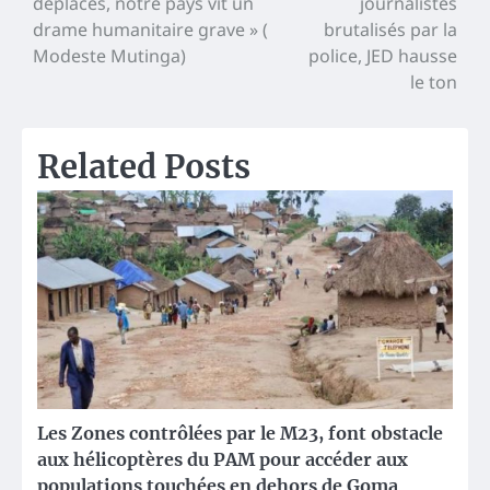
déplacés, notre pays vit un
journalistes
de
drame humanitaire grave » (
brutalisés par la
l’article
Modeste Mutinga)
police, JED hausse
le ton
Related Posts
Les Zones contrôlées par le M23, font obstacle
aux hélicoptères du PAM pour accéder aux
populations touchées en dehors de Goma