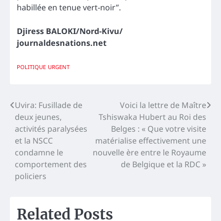
habillée en tenue vert-noir’’.
Djiress BALOKI/Nord-Kivu/
journaldesnations.net
POLITIQUE
URGENT
Navigation
Uvira: Fusillade de
Voici la lettre de Maître
deux jeunes,
Tshiswaka Hubert au Roi des
de
activités paralysées
Belges : « Que votre visite
l’article
et la NSCC
matérialise effectivement une
condamne le
nouvelle ère entre le Royaume
comportement des
de Belgique et la RDC »
policiers
Related Posts