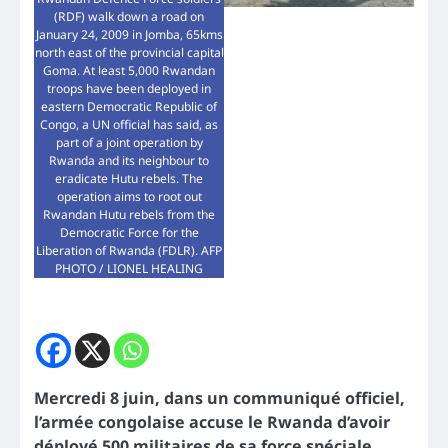
(RDF) walk down a road on
January 24, 2009 in Jomba, 65kms
north east of the provincial capital
Goma. At least 5,000 Rwandan
troops have been deployed in
eastern Democratic Republic of
Congo, a UN official has said, as
part of a joint operation by
Rwanda and its neighbour to
eradicate Hutu rebels. The
operation aims to root out
Rwandan Hutu rebels from the
Democratic Force for the
Liberation of Rwanda (FDLR). AFP
PHOTO / LIONEL HEALING
Mercredi 8 juin, dans un communiqué officiel,
l’armée congolaise accuse le Rwanda d’avoir
déployé 500 militaires de sa force spéciale