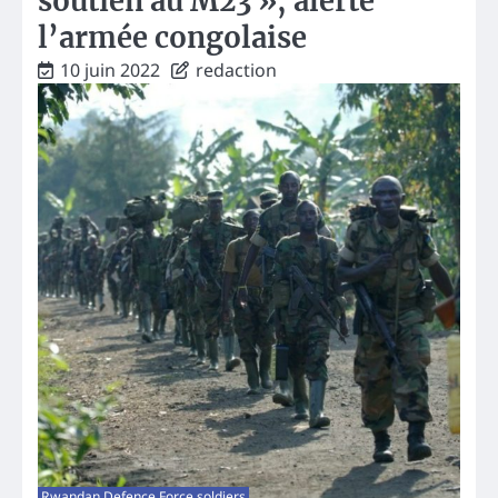
soutien au M23 », alerte
l’armée congolaise
10 juin 2022
redaction
Rwandan Defence Force soldiers