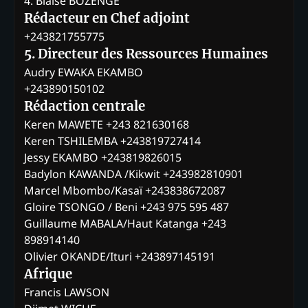
4. Blaise BOZENGE
Rédacteur en Chef adjoint
+243821755775
5. Directeur des Ressources Humaines
Audry EWAKA EKAMBO
+243890150102
Rédaction centrale
Keren MAWETE +243 821630168
Keren TSHILEMBA +243819727414
Jessy EKAMBO +243819826015
Badylon KAWANDA /Kikwit +243982810901
Marcel Mbombo/Kasaï +243838672087
Gloire TSONGO / Beni +243 975 595 487
Guillaume MABALA/Haut Katanga +243
898914140
Olivier OKANDE/Ituri +243897145191
Afrique
Francis LAWSON