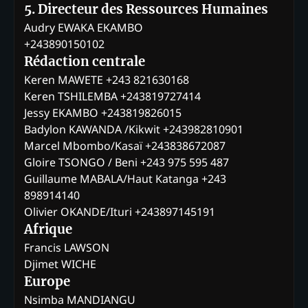
5. Directeur des Ressources Humaines
Audry EWAKA EKAMBO
+243890150102
Rédaction centrale
Keren MAWETE +243 821630168
Keren TSHILEMBA +243819727414
Jessy EKAMBO +243819826015
Badylon KAWANDA /Kikwit +243982810901
Marcel Mbombo/Kasaï +243838672087
Gloire TSONGO / Beni +243 975 595 487
Guillaume MABALA/Haut Katanga +243
898914140
Olivier OKANDE/Ituri +243897145191
Afrique
Francis LAWSON
Djimet WICHE
Europe
Nsimba MANDIANGU