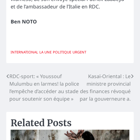
et de l’ambassadeur de l’Italie en RDC.
Ben NOTO
INTERNATIONAL
LA UNE
POLITIQUE
URGENT
Navigation
RDC-sport: « Youssouf
Kasaï-Oriental : Le
Mulumbu en larmes! la police
ministre provincial
de
l’empêche d’accéder au stade
des finances révoqué
l’article
pour soutenir son équipe »
par la gouverneure a.
Related Posts