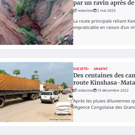
par un ravin après de 
redaction
2 mai 2025
La route principale reliant K
impraticable en raison d’un 
SOCIÉTÉ
URGENT
Des centaines des ca
route Kinshasa-Mata
redaction
19 décembre 2022
Après les pluies diluviennes q
l’Agence Congolaise des Gran