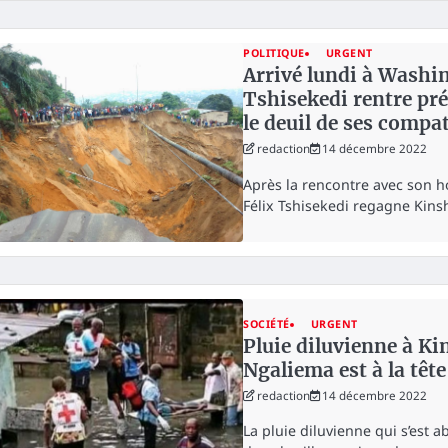
POLITIQUE
URGENT
Arrivé lundi à Wash
Tshisekedi rentre pr
le deuil de ses compa
redaction
14 décembre 2022
Après la rencontre avec son h
Félix Tshisekedi regagne Kins
SOCIÉTÉ
URGENT
Pluie diluvienne à K
Ngaliema est à la tête
redaction
14 décembre 2022
La pluie diluvienne qui s’est