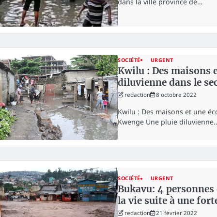
dans la ville province de…
SOCIÉTÉ
URGENT
Kwilu : Des maisons et
diluvienne dans le s
redaction
8 octobre 2022
Kwilu : Des maisons et une éco
Kwenge Une pluie diluvienne
SOCIÉTÉ
URGENT
Bukavu: 4 personnes 
la vie suite à une for
redaction
21 février 2022