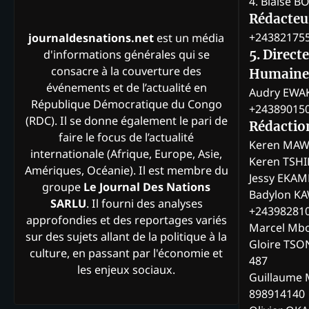
4. Blaise 
Rédacteur
+24382175
journaldesnations.net
est un média
d'informations générales qui se
5. Direct
consacre à la couverture des
Humaine
événements et de l’actualité en
Audry EWA
République Démocratique du Congo
+24389015
(RDC). Il se donne également le pari de
Rédactio
faire le focus de l’actualité
Keren MAW
internationale (Afrique, Europe, Asie,
Keren TSH
Amériques, Océanie). Il est membre du
Jessy EKA
groupe
Le Journal Des Nations
Badylon KA
SARLU
. Il fourni des analyses
+24398281
approfondies et des reportages variés
Marcel Mb
sur des sujets allant de la politique à la
Gloire TSO
culture, en passant par l'économie et
487
les enjeux sociaux.
Guillaume 
898914140