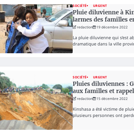
SOCIÉTÉ
URGENT
Pluie diluvienne à K
larmes des familles e
redaction
19 décembre 2022
La pluie diluvienne qui s’est
dramatique dans la ville prov
SOCIÉTÉ
URGENT
Pluies diluviennes : 
aux familles et rappel
redaction
15 décembre 2022
Kinshasa a été victime de plui
plusieurs personnes ont perd