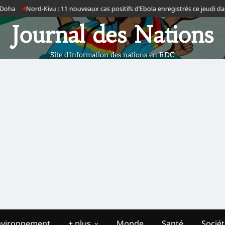
ord-Kivu : 11 nouveaux cas positifs d’Ebola enregistrés ce jeudi dans six zon
Journal des Nations
Site d'information des nations en RDC
nvironnement
+ plus
Monde
Santé
Socié