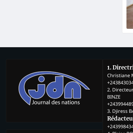
1. Direct
Christian
+24384303
2. Directeu
BINZE
+24399448
3. Djiress 
Rédacteu
+24399843