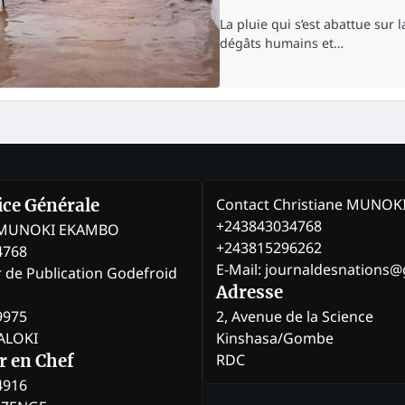
La pluie qui s’est abattue sur 
dégâts humains et…
Contact Christiane MUNO
rice Générale
+243843034768
e MUNOKI EKAMBO
+243815296262
4768
E-Mail: journaldesnations
r de Publication Godefroid
Adresse
9975
2, Avenue de la Science
BALOKI
Kinshasa/Gombe
RDC
r en Chef
4916