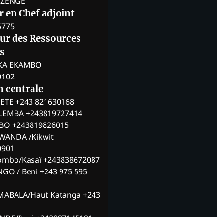
BOZENGE
 en Chef adjoint
5775
eur des Ressources
s
KA EKAMBO
0102
n centrale
ETE +243 821630168
ILEMBA +243819727414
MBO +243819826015
WANDA /Kikwit
0901
ombo/Kasaï +243838672087
NGO / Beni +243 975 595
MABALA/Haut Katanga +243