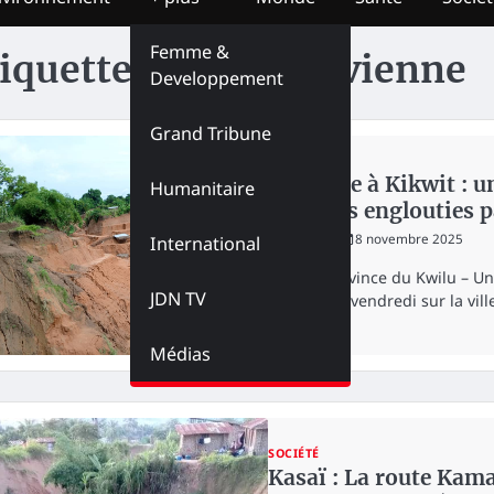
Femme &
iquette :
Pluie diluvienne
Developpement
Grand Tribune
SOCIÉTÉ
Tragédie à Kikwit : u
Humanitaire
maisons englouties p
redaction
8 novembre 2025
International
Kikwit, province du Kwilu – U
JDN TV
abattue ce vendredi sur la vil
Médias
SOCIÉTÉ
Kasaï : La route Ka