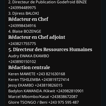
2. Directeur de Publication Godefroid BINZE
+243994489975
3. Djiress BALOKI
Rédacteur en Chef
+243998434916
4. Blaise BOZENGE
Rédacteur en Chef adjoint
+243821755775
5. Directeur des Ressources Humaines
Audry EWAKA EKAMBO
+243890150102
Rédaction centrale
Keren MAWETE +243 821630168
Keren TSHILEMBA +243819727414
Jessy EKAMBO +243819826015
Badylon KAWANDA /Kikwit +243982810901
Marcel Mbombo/Kasaï +243838672087
Gloire TSONGO / Beni +243 975 595 487